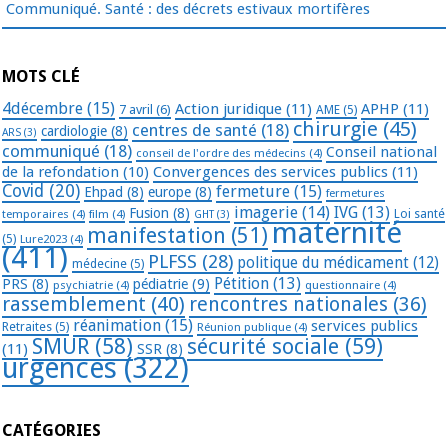
Communiqué. Santé : des décrets estivaux mortifères
MOTS CLÉ
4décembre
(15)
Action juridique
(11)
APHP
(11)
7 avril
(6)
AME
(5)
chirurgie
(45)
centres de santé
(18)
cardiologie
(8)
ARS
(3)
communiqué
(18)
Conseil national
conseil de l'ordre des médecins
(4)
de la refondation
(10)
Convergences des services publics
(11)
Covid
(20)
fermeture
(15)
Ehpad
(8)
europe
(8)
fermetures
imagerie
(14)
IVG
(13)
Fusion
(8)
temporaires
(4)
film
(4)
Loi santé
GHT
(3)
maternité
manifestation
(51)
(5)
Lure2023
(4)
(411)
PLFSS
(28)
politique du médicament
(12)
médecine
(5)
Pétition
(13)
PRS
(8)
pédiatrie
(9)
psychiatrie
(4)
questionnaire
(4)
rassemblement
(40)
rencontres nationales
(36)
réanimation
(15)
services publics
Retraites
(5)
Réunion publique
(4)
SMUR
(58)
sécurité sociale
(59)
(11)
SSR
(8)
urgences
(322)
CATÉGORIES