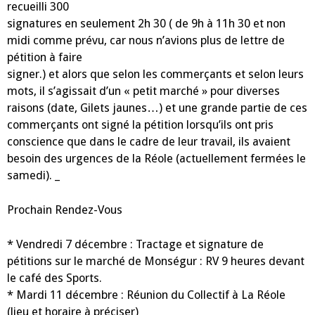
tract
recueilli 300
et
pétition
signatures en seulement 2h 30 ( de 9h à 11h 30 et non
le
midi comme prévu, car nous n’avions plus de lettre de
1er
décembre
pétition à faire
signer.) et alors que selon les commerçants et selon leurs
mots, il s’agissait d’un « petit marché » pour diverses
raisons (date, Gilets jaunes…) et une grande partie de ces
commerçants ont signé la pétition lorsqu’ils ont pris
conscience que dans le cadre de leur travail, ils avaient
besoin des urgences de la Réole (actuellement fermées le
samedi). _
Prochain Rendez-Vous
* Vendredi 7 décembre : Tractage et signature de
pétitions sur le marché de Monségur : RV 9 heures devant
le café des Sports.
* Mardi 11 décembre : Réunion du Collectif à La Réole
(lieu et horaire à préciser)