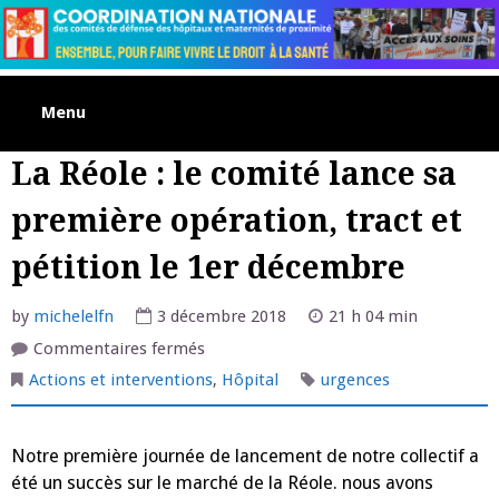
Skip
to
content
Menu
La Réole : le comité lance sa
première opération, tract et
pétition le 1er décembre
by
michelelfn
3 décembre 2018
21 h 04 min
sur
Commentaires fermés
La
Réole
Actions et interventions
,
Hôpital
urgences
:
le
comité
lance
Notre première journée de lancement de notre collectif a
sa
première
été un succès sur le marché de la Réole. nous avons
opération,