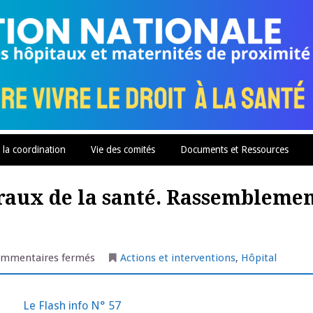
 la coordination
Vie des comités
Documents et Ressources
éraux de la santé. Rassemblemen
sur
mmentaires fermés
Actions et interventions
,
Hôpital
Dole
:
succès
des
Le Flash info N° 57
Etats