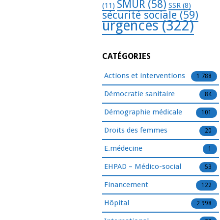
SMUR
(58)
(11)
SSR
(8)
sécurité sociale
(59)
urgences
(322)
CATÉGORIES
Actions et interventions
1 788
Démocratie sanitaire
84
Démographie médicale
101
Droits des femmes
20
E.médecine
1
EHPAD – Médico-social
53
Financement
122
Hôpital
2 998