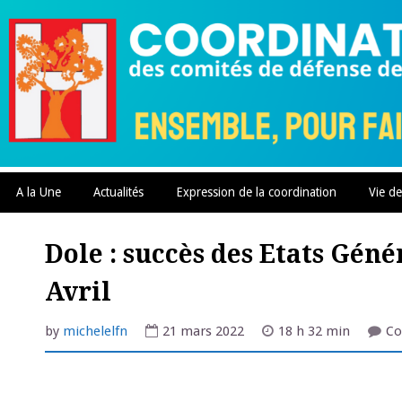
Skip
to
content
A la Une
Actualités
Expression de la coordination
Vie de
Dole : succès des Etats Gén
Avril
by
michelelfn
21 mars 2022
18 h 32 min
Co