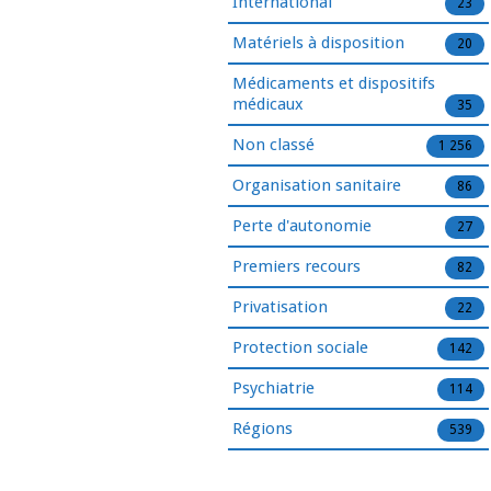
International
23
Matériels à disposition
20
Médicaments et dispositifs
médicaux
35
Non classé
1 256
Organisation sanitaire
86
Perte d'autonomie
27
Premiers recours
82
Privatisation
22
Protection sociale
142
Psychiatrie
114
Régions
539