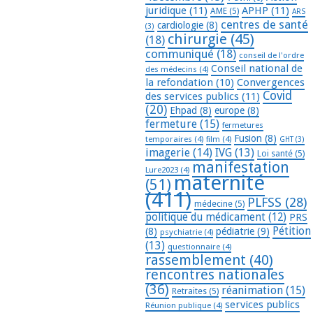
juridique
(11)
APHP
(11)
AME
(5)
ARS
centres de santé
cardiologie
(8)
(3)
chirurgie
(45)
(18)
communiqué
(18)
conseil de l'ordre
Conseil national de
des médecins
(4)
la refondation
(10)
Convergences
Covid
des services publics
(11)
(20)
Ehpad
(8)
europe
(8)
fermeture
(15)
fermetures
Fusion
(8)
temporaires
(4)
film
(4)
GHT
(3)
imagerie
(14)
IVG
(13)
Loi santé
(5)
manifestation
Lure2023
(4)
maternité
(51)
(411)
PLFSS
(28)
médecine
(5)
politique du médicament
(12)
PRS
Pétition
(8)
pédiatrie
(9)
psychiatrie
(4)
(13)
questionnaire
(4)
rassemblement
(40)
rencontres nationales
(36)
réanimation
(15)
Retraites
(5)
services publics
Réunion publique
(4)