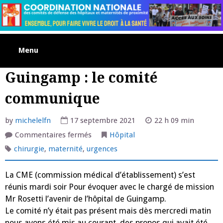
Skip
to
content
Menu
Guingamp : le comité
communique
by
michelelfn
17 septembre 2021
22 h 09 min
sur
Commentaires fermés
Hôpital
Guingamp
:
chirurgie
,
maternité
,
urgences
le
comité
communique
La CME (commission médical d’établissement) s’est
réunis mardi soir Pour évoquer avec le chargé de mission
Mr Rosetti l’avenir de l’hôpital de Guingamp.
Le comité n’y était pas présent mais dès mercredi matin
nous avons été mis au courant, des propos qui avait été