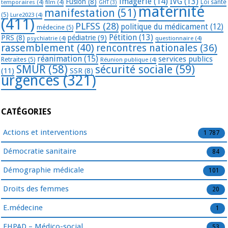
imagerie
(14)
IVG
(13)
Fusion
(8)
temporaires
(4)
film
(4)
Loi santé
GHT
(3)
maternité
manifestation
(51)
(5)
Lure2023
(4)
(411)
PLFSS
(28)
politique du médicament
(12)
médecine
(5)
Pétition
(13)
PRS
(8)
pédiatrie
(9)
psychiatrie
(4)
questionnaire
(4)
rassemblement
(40)
rencontres nationales
(36)
réanimation
(15)
services publics
Retraites
(5)
Réunion publique
(4)
SMUR
(58)
sécurité sociale
(59)
(11)
SSR
(8)
urgences
(321)
CATÉGORIES
Actions et interventions
1 787
Démocratie sanitaire
84
Démographie médicale
101
Droits des femmes
20
E.médecine
1
EHPAD – Médico-social
53