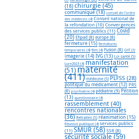
chirurgie
(45)
(18)
communiqué
(18)
conseil de l'ordre
Conseil national de
des médecins
(4)
la refondation
(10)
Convergences
Covid
des services publics
(11)
(20)
Ehpad
(8)
europe
(8)
fermeture
(15)
fermetures
Fusion
(8)
temporaires
(4)
film
(4)
GHT
(3)
imagerie
(14)
IVG
(13)
Loi santé
(5)
manifestation
Lure2023
(4)
maternité
(51)
(411)
PLFSS
(28)
médecine
(5)
politique du médicament
(12)
PRS
Pétition
(8)
pédiatrie
(9)
psychiatrie
(4)
(13)
questionnaire
(4)
rassemblement
(40)
rencontres nationales
(36)
réanimation
(15)
Retraites
(5)
services publics
Réunion publique
(4)
SMUR
(58)
(11)
SSR
(8)
sécurité sociale
(59)