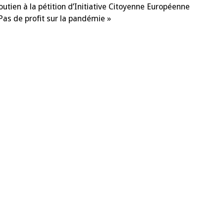
de
utien à la pétition d’Initiative Citoyenne Européenne
presse
du
Pas de profit sur la pandémie »
6
mai
2021