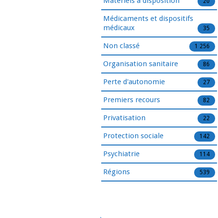
Matériels à disposition
20
Médicaments et dispositifs
médicaux
35
Non classé
1 256
Organisation sanitaire
86
Perte d'autonomie
27
Premiers recours
82
Privatisation
22
Protection sociale
142
Psychiatrie
114
Régions
539