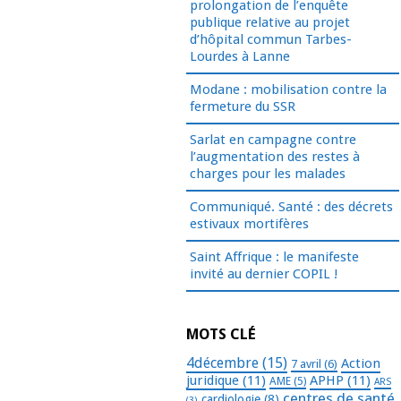
prolongation de l’enquête
publique relative au projet
d’hôpital commun Tarbes-
Lourdes à Lanne
Modane : mobilisation contre la
fermeture du SSR
Sarlat en campagne contre
l’augmentation des restes à
charges pour les malades
Communiqué. Santé : des décrets
estivaux mortifères
Saint Affrique : le manifeste
invité au dernier COPIL !
MOTS CLÉ
4décembre
(15)
Action
7 avril
(6)
juridique
(11)
APHP
(11)
AME
(5)
ARS
centres de santé
cardiologie
(8)
(3)