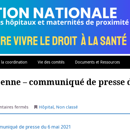
 la coordination
Vie des comités
Documents et Ressources
éenne – communiqué de presse 
sur
taires fermés
Hôpital
,
Non classé
Initiative
Citoyenne
Européenne
–
uniqué de presse du 6 mai 2021
communiqué