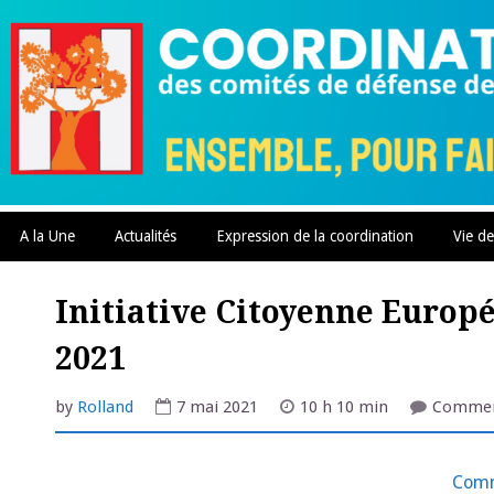
Skip
to
content
A la Une
Actualités
Expression de la coordination
Vie de
Initiative Citoyenne Europ
2021
by
Rolland
7 mai 2021
10 h 10 min
Commen
Comm