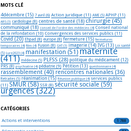
MOTS CLÉ
4décembre
(15)
Action juridique
(11)
APHP
(11)
7 avril
(6)
AME
(5)
chirurgie
(45)
centres de santé
(18)
cardiologie
(8)
ARS
(3)
communiqué
(18)
Conseil national
conseil de l'ordre des médecins
(4)
de la refondation
(10)
Convergences des services publics
(11)
Covid
(20)
fermeture
(15)
Ehpad
(8)
europe
(8)
fermetures
imagerie
(14)
IVG
(13)
Fusion
(8)
temporaires
(4)
film
(4)
Loi santé
GHT
(3)
maternité
manifestation
(51)
(5)
Lure2023
(4)
(411)
PLFSS
(28)
politique du médicament
(12)
médecine
(5)
Pétition
(13)
PRS
(8)
pédiatrie
(9)
psychiatrie
(4)
questionnaire
(4)
rassemblement
(40)
rencontres nationales
(36)
réanimation
(15)
services publics
Retraites
(5)
Réunion publique
(4)
SMUR
(58)
sécurité sociale
(59)
(11)
SSR
(8)
urgences
(322)
CATÉGORIES
Actions et interventions
1 788