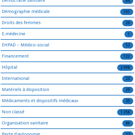
Démocratie sanitaire
84
Démographie médicale
101
Droits des femmes
20
E.médecine
1
EHPAD – Médico-social
53
Financement
122
Hôpital
2 998
International
23
Matériels à disposition
20
Médicaments et dispositifs médicaux
35
Non classé
1 256
Organisation sanitaire
86
Perte d'autonomie
27