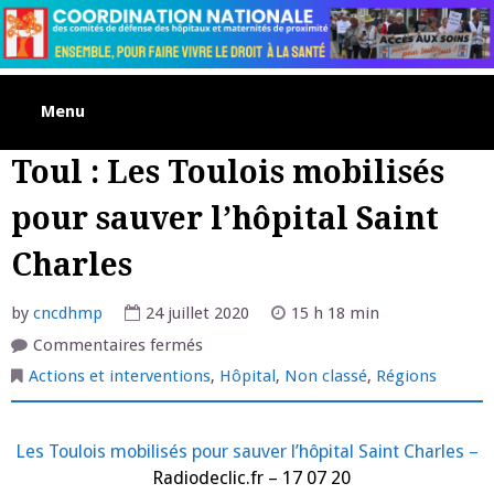
Skip
to
content
Menu
Toul : Les Toulois mobilisés
pour sauver l’hôpital Saint
Charles
by
cncdhmp
24 juillet 2020
15 h 18 min
sur
Commentaires fermés
Toul
:
Actions et interventions
,
Hôpital
,
Non classé
,
Régions
Les
Toulois
mobilisés
pour
Les Toulois mobilisés pour sauver l’hôpital Saint Charles –
sauver
l’hôpital
Radiodeclic.fr – 17 07 20
Saint