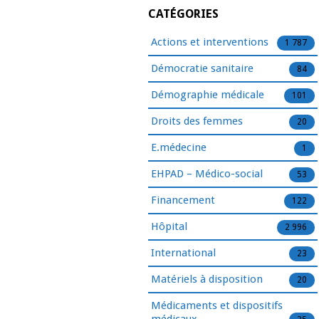
CATÉGORIES
Actions et interventions
1 787
Démocratie sanitaire
84
Démographie médicale
101
Droits des femmes
20
E.médecine
1
EHPAD – Médico-social
53
Financement
122
Hôpital
2 996
International
23
Matériels à disposition
20
Médicaments et dispositifs