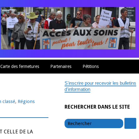
Carte des fermetures
Partenaires
Pétitions
S'inscrire pour recevoir les bulletins
d'information
 classé
,
Régions
RECHERCHER DANS LE SITE
chercher
c
T CELLE DE LA