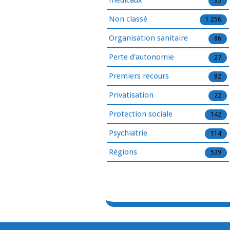
médicaux
35
Non classé
1 256
Organisation sanitaire
86
Perte d'autonomie
27
Premiers recours
82
Privatisation
22
Protection sociale
142
Psychiatrie
114
Régions
539