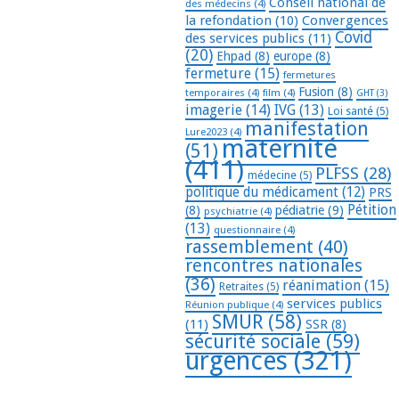
Conseil national de
des médecins
(4)
la refondation
(10)
Convergences
Covid
des services publics
(11)
(20)
Ehpad
(8)
europe
(8)
fermeture
(15)
fermetures
Fusion
(8)
temporaires
(4)
film
(4)
GHT
(3)
imagerie
(14)
IVG
(13)
Loi santé
(5)
manifestation
Lure2023
(4)
maternité
(51)
(411)
PLFSS
(28)
médecine
(5)
politique du médicament
(12)
PRS
Pétition
(8)
pédiatrie
(9)
psychiatrie
(4)
(13)
questionnaire
(4)
rassemblement
(40)
rencontres nationales
(36)
réanimation
(15)
Retraites
(5)
services publics
Réunion publique
(4)
SMUR
(58)
(11)
SSR
(8)
sécurité sociale
(59)
urgences
(321)