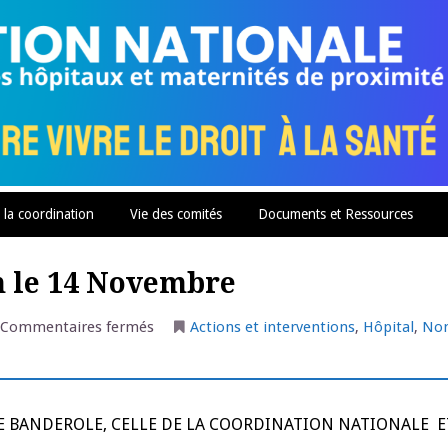
 la coordination
Vie des comités
Documents et Ressources
on le 14 Novembre
sur
Commentaires fermés
Actions et interventions
,
Hôpital
,
Non
Lure
:
Manifestation
à
Dijon
le
RE BANDEROLE, CELLE DE LA COORDINATION NATIONALE E
14
Novembre