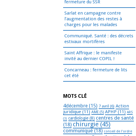
fermeture du SSR
Sarlat en campagne contre
l’augmentation des restes à
charges pour les malades
Communiqué. Santé : des décrets
estivaux mortifères
Saint Affrique : le manifeste
invité au dernier COPIL !
Concarneau : fermeture de lits
cet été
MOTS CLÉ
4décembre
(15)
Action
7 avril
(6)
juridique
(11)
APHP
(11)
AME
(5)
ARS
centres de santé
cardiologie
(8)
(3)
chirurgie
(45)
(18)
communiqué
(18)
conseil de l'ordre