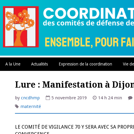
Skip
to
content
A la Une
Actualités
Expression de la coordination
Vie de
Lure : Manifestation à Dij
by
cncdhmp
5 novembre 2019
14 h 24 min
maternité
LE COMITÉ DE VIGILANCE 70 Y SERA AVEC SA PROP