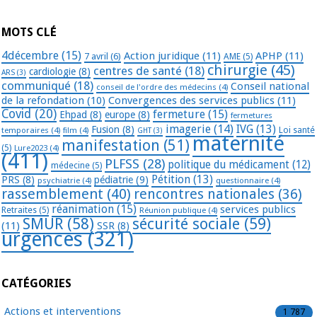
MOTS CLÉ
4décembre
(15)
Action juridique
(11)
APHP
(11)
7 avril
(6)
AME
(5)
chirurgie
(45)
centres de santé
(18)
cardiologie
(8)
ARS
(3)
communiqué
(18)
Conseil national
conseil de l'ordre des médecins
(4)
de la refondation
(10)
Convergences des services publics
(11)
Covid
(20)
fermeture
(15)
Ehpad
(8)
europe
(8)
fermetures
imagerie
(14)
IVG
(13)
Fusion
(8)
temporaires
(4)
film
(4)
Loi santé
GHT
(3)
maternité
manifestation
(51)
(5)
Lure2023
(4)
(411)
PLFSS
(28)
politique du médicament
(12)
médecine
(5)
Pétition
(13)
PRS
(8)
pédiatrie
(9)
psychiatrie
(4)
questionnaire
(4)
rassemblement
(40)
rencontres nationales
(36)
réanimation
(15)
services publics
Retraites
(5)
Réunion publique
(4)
SMUR
(58)
sécurité sociale
(59)
(11)
SSR
(8)
urgences
(321)
CATÉGORIES
Actions et interventions
1 787