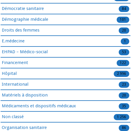
Démocratie sanitaire
84
Démographie médicale
101
Droits des femmes
20
E.médecine
1
EHPAD – Médico-social
53
Financement
122
Hôpital
2 996
International
23
Matériels à disposition
20
Médicaments et dispositifs médicaux
35
Non classé
1 256
Organisation sanitaire
86