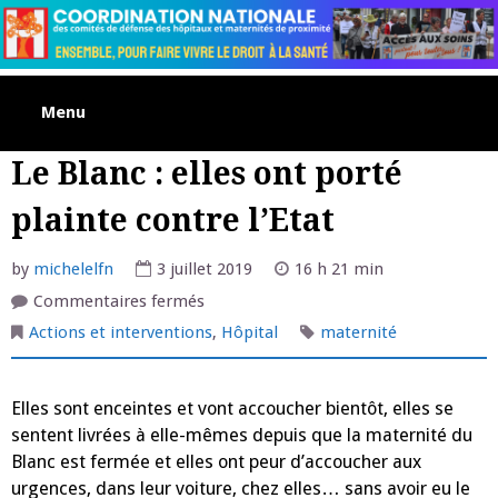
Skip
to
content
Menu
Le Blanc : elles ont porté
plainte contre l’Etat
by
michelelfn
3 juillet 2019
16 h 21 min
sur
Commentaires fermés
Le
Blanc
Actions et interventions
,
Hôpital
maternité
:
elles
ont
porté
Elles sont enceintes et vont accoucher bientôt, elles se
plainte
contre
sentent livrées à elle-mêmes depuis que la maternité du
l’Etat
Blanc est fermée et elles ont peur d’accoucher aux
urgences, dans leur voiture, chez elles… sans avoir eu le