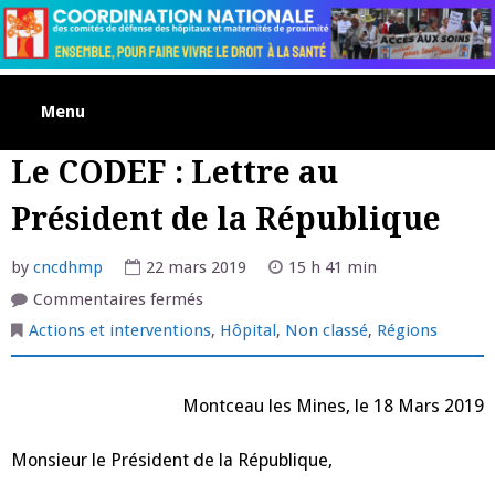
Skip
to
content
Menu
Le CODEF : Lettre au
Président de la République
by
cncdhmp
22 mars 2019
15 h 41 min
sur
Commentaires fermés
Le
CODEF
Actions et interventions
,
Hôpital
,
Non classé
,
Régions
:
Lettre
au
Président
Montceau les Mines, le 18 Mars 2019
de
la
République
Monsieur le Président de la République,