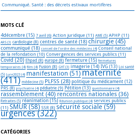
Communiqué. Santé : des décrets estivaux mortifères
MOTS CLÉ
4décembre
(15)
Action juridique
(11)
APHP
(11)
7 avril
(6)
AME
(5)
chirurgie
(45)
centres de santé
(18)
cardiologie
(8)
ARS
(3)
communiqué
(18)
Conseil national
conseil de l'ordre des médecins
(4)
de la refondation
(10)
Convergences des services publics
(11)
Covid
(20)
fermeture
(15)
Ehpad
(8)
europe
(8)
fermetures
imagerie
(14)
IVG
(13)
Fusion
(8)
temporaires
(4)
film
(4)
Loi santé
GHT
(3)
maternité
manifestation
(51)
(5)
Lure2023
(4)
(411)
PLFSS
(28)
politique du médicament
(12)
médecine
(5)
Pétition
(13)
PRS
(8)
pédiatrie
(9)
psychiatrie
(4)
questionnaire
(4)
rassemblement
(40)
rencontres nationales
(36)
réanimation
(15)
services publics
Retraites
(5)
Réunion publique
(4)
SMUR
(58)
sécurité sociale
(59)
(11)
SSR
(8)
urgences
(322)
CATÉGORIES