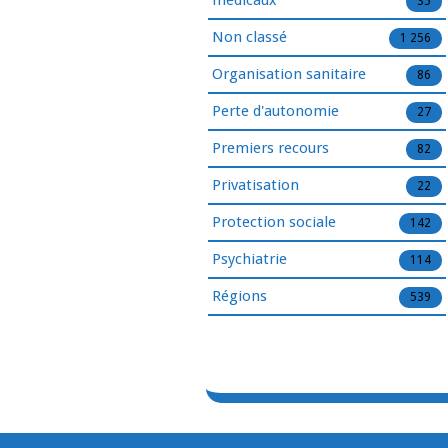
médicaux
35
Non classé
1 256
Organisation sanitaire
86
Perte d'autonomie
27
Premiers recours
82
Privatisation
22
Protection sociale
142
Psychiatrie
114
Régions
539