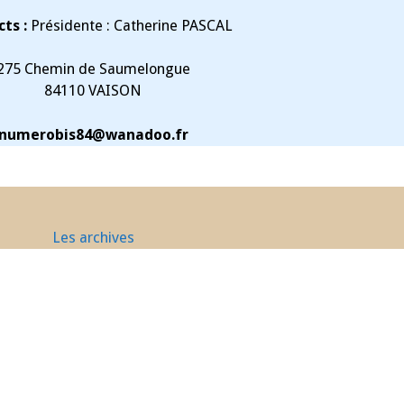
ts :
Présidente : Catherine PASCAL
275 Chemin de Saumelongue
84110 VAISON
numerobis84@wanadoo.fr
Les archives