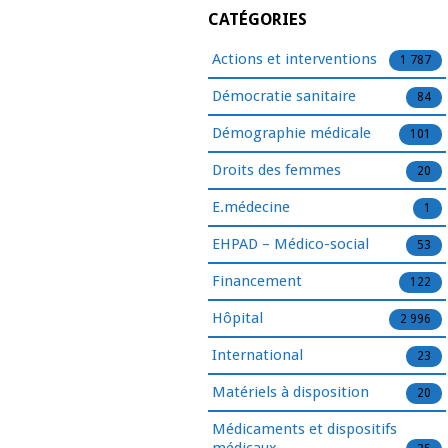
CATÉGORIES
Actions et interventions
1 787
Démocratie sanitaire
84
Démographie médicale
101
Droits des femmes
20
E.médecine
1
EHPAD – Médico-social
53
Financement
122
Hôpital
2 996
International
23
Matériels à disposition
20
Médicaments et dispositifs