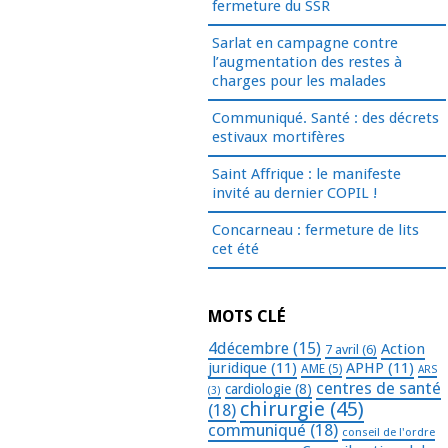
fermeture du SSR
Sarlat en campagne contre
l’augmentation des restes à
charges pour les malades
Communiqué. Santé : des décrets
estivaux mortifères
Saint Affrique : le manifeste
invité au dernier COPIL !
Concarneau : fermeture de lits
cet été
MOTS CLÉ
4décembre
(15)
Action
7 avril
(6)
juridique
(11)
APHP
(11)
AME
(5)
ARS
centres de santé
cardiologie
(8)
(3)
chirurgie
(45)
(18)
communiqué
(18)
conseil de l'ordre