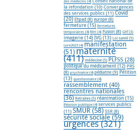
Conseil national de
des médecins
(4)
la refondation
(10)
Convergences
Covid
des services publics
(11)
(20)
Ehpad
(8)
europe
(8)
fermeture
(15)
fermetures
Fusion
(8)
temporaires
(4)
film
(4)
GHT
(3)
imagerie
(14)
IVG
(13)
Loi santé
(5)
manifestation
Lure2023
(4)
maternité
(51)
(411)
PLFSS
(28)
médecine
(5)
politique du médicament
(12)
PRS
Pétition
(8)
pédiatrie
(9)
psychiatrie
(4)
(13)
questionnaire
(4)
rassemblement
(40)
rencontres nationales
(36)
réanimation
(15)
Retraites
(5)
services publics
Réunion publique
(4)
SMUR
(58)
(11)
SSR
(8)
sécurité sociale
(59)
urgences
(321)