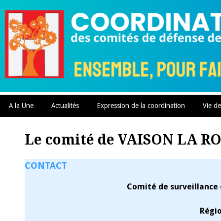
Skip
to
content
A la Une
Actualités
Expression de la coordination
Vie de
Le comité de VAISON LA 
CONTACT
Comité de surveillance
Régio