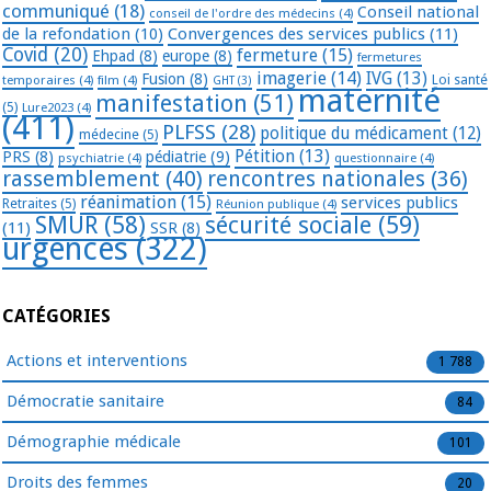
communiqué
(18)
Conseil national
conseil de l'ordre des médecins
(4)
de la refondation
(10)
Convergences des services publics
(11)
Covid
(20)
fermeture
(15)
Ehpad
(8)
europe
(8)
fermetures
imagerie
(14)
IVG
(13)
Fusion
(8)
temporaires
(4)
film
(4)
Loi santé
GHT
(3)
maternité
manifestation
(51)
(5)
Lure2023
(4)
(411)
PLFSS
(28)
politique du médicament
(12)
médecine
(5)
Pétition
(13)
PRS
(8)
pédiatrie
(9)
psychiatrie
(4)
questionnaire
(4)
rassemblement
(40)
rencontres nationales
(36)
réanimation
(15)
services publics
Retraites
(5)
Réunion publique
(4)
SMUR
(58)
sécurité sociale
(59)
(11)
SSR
(8)
urgences
(322)
CATÉGORIES
Actions et interventions
1 788
Démocratie sanitaire
84
Démographie médicale
101
Droits des femmes
20