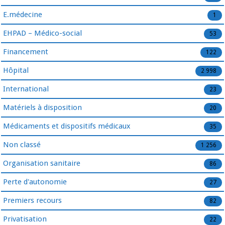
E.médecine
1
EHPAD – Médico-social
53
Financement
122
Hôpital
2 998
International
23
Matériels à disposition
20
Médicaments et dispositifs médicaux
35
Non classé
1 256
Organisation sanitaire
86
Perte d'autonomie
27
Premiers recours
82
Privatisation
22