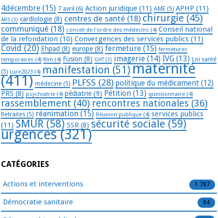
4décembre
(15)
Action juridique
(11)
APHP
(11)
7 avril
(6)
AME
(5)
chirurgie
(45)
centres de santé
(18)
cardiologie
(8)
ARS
(3)
communiqué
(18)
Conseil national
conseil de l'ordre des médecins
(4)
de la refondation
(10)
Convergences des services publics
(11)
Covid
(20)
fermeture
(15)
Ehpad
(8)
europe
(8)
fermetures
imagerie
(14)
IVG
(13)
Fusion
(8)
temporaires
(4)
film
(4)
Loi santé
GHT
(3)
maternité
manifestation
(51)
(5)
Lure2023
(4)
(411)
PLFSS
(28)
politique du médicament
(12)
médecine
(5)
Pétition
(13)
PRS
(8)
pédiatrie
(9)
psychiatrie
(4)
questionnaire
(4)
rassemblement
(40)
rencontres nationales
(36)
réanimation
(15)
services publics
Retraites
(5)
Réunion publique
(4)
SMUR
(58)
sécurité sociale
(59)
(11)
SSR
(8)
urgences
(321)
CATÉGORIES
Actions et interventions
1 787
Démocratie sanitaire
84