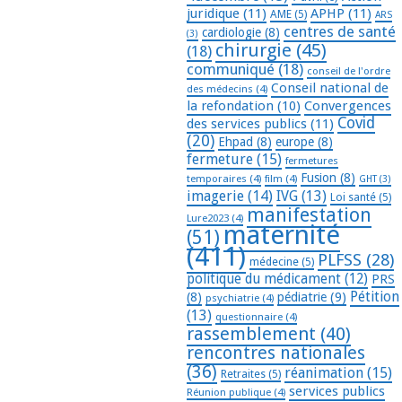
juridique
(11)
APHP
(11)
AME
(5)
ARS
centres de santé
cardiologie
(8)
(3)
chirurgie
(45)
(18)
communiqué
(18)
conseil de l'ordre
Conseil national de
des médecins
(4)
la refondation
(10)
Convergences
Covid
des services publics
(11)
(20)
Ehpad
(8)
europe
(8)
fermeture
(15)
fermetures
Fusion
(8)
temporaires
(4)
film
(4)
GHT
(3)
imagerie
(14)
IVG
(13)
Loi santé
(5)
manifestation
Lure2023
(4)
maternité
(51)
(411)
PLFSS
(28)
médecine
(5)
politique du médicament
(12)
PRS
Pétition
(8)
pédiatrie
(9)
psychiatrie
(4)
(13)
questionnaire
(4)
rassemblement
(40)
rencontres nationales
(36)
réanimation
(15)
Retraites
(5)
services publics
Réunion publique
(4)