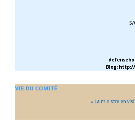
S/
defenseho
Blog: http:/
VIE DU COMITÉ
« La ministre en vis