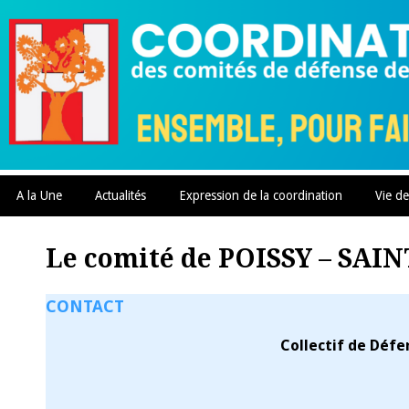
Skip
to
content
A la Une
Actualités
Expression de la coordination
Vie de
Le comité de POISSY – SA
CONTACT
Collectif de Défe