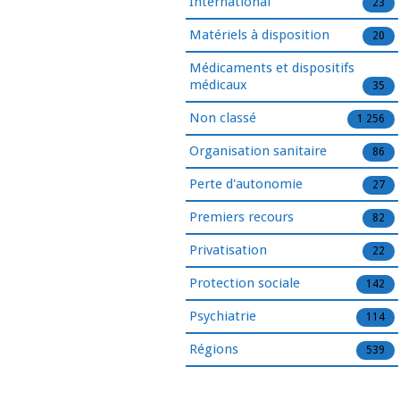
International
23
Matériels à disposition
20
Médicaments et dispositifs
médicaux
35
Non classé
1 256
Organisation sanitaire
86
Perte d'autonomie
27
Premiers recours
82
Privatisation
22
Protection sociale
142
Psychiatrie
114
Régions
539