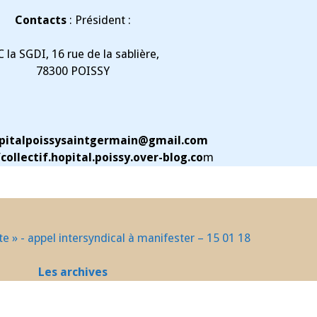
Contacts
: Président :
C la SGDI, 16 rue de la sablière,
78300 POISSY
pitalpoissysaintgermain@gmail.com
/collectif.hopital.poissy.over-blog.co
m
ite » - appel intersyndical à manifester – 15 01 18
Les archives