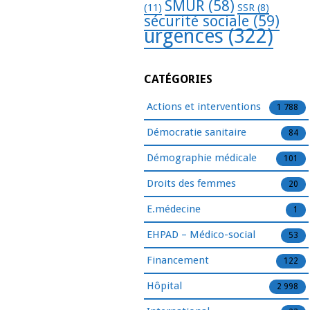
SMUR
(58)
(11)
SSR
(8)
sécurité sociale
(59)
urgences
(322)
CATÉGORIES
Actions et interventions
1 788
Démocratie sanitaire
84
Démographie médicale
101
Droits des femmes
20
E.médecine
1
EHPAD – Médico-social
53
Financement
122
Hôpital
2 998