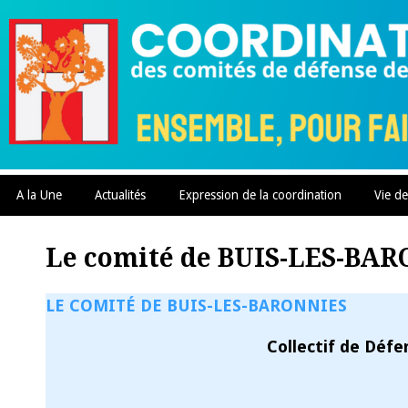
Skip
to
content
A la Une
Actualités
Expression de la coordination
Vie de
Le comité de BUIS-LES-BA
LE COMITÉ DE BUIS-LES-BARONNIES
Collectif de Déf