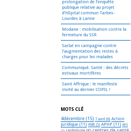
prolongation de l’enquête
publique relative au projet
d’hôpital commun Tarbes-
Lourdes à Lanne
Modane : mobilisation contre la
fermeture du SSR
Sarlat en campagne contre
l’augmentation des restes à
charges pour les malades
Communiqué. Santé : des décrets
estivaux mortifères
Saint Affrique : le manifeste
invité au dernier COPIL !
MOTS CLÉ
4décembre
(15)
Action
7 avril
(6)
juridique
(11)
APHP
(11)
AME
(5)
ARS
centres de santé
cardiologie
(8)
(3)