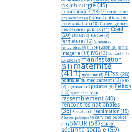
chirurgie
(45)
(18)
communiqué
(18)
conseil de l'ordre
Conseil national de
des médecins
(4)
la refondation
(10)
Convergences
Covid
des services publics
(11)
(20)
Ehpad
(8)
europe
(8)
fermeture
(15)
fermetures
Fusion
(8)
temporaires
(4)
film
(4)
GHT
(3)
imagerie
(14)
IVG
(13)
Loi santé
(5)
manifestation
Lure2023
(4)
maternité
(51)
(411)
PLFSS
(28)
médecine
(5)
politique du médicament
(12)
PRS
Pétition
(8)
pédiatrie
(9)
psychiatrie
(4)
(13)
questionnaire
(4)
rassemblement
(40)
rencontres nationales
(36)
réanimation
(15)
Retraites
(5)
services publics
Réunion publique
(4)
SMUR
(58)
(11)
SSR
(8)
sécurité sociale
(59)