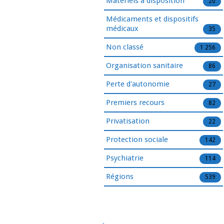
Matériels à disposition
20
Médicaments et dispositifs
médicaux
35
Non classé
1 256
Organisation sanitaire
86
Perte d'autonomie
27
Premiers recours
82
Privatisation
22
Protection sociale
142
Psychiatrie
114
Régions
539