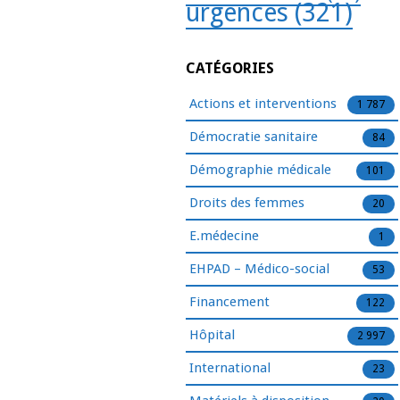
urgences
(321)
CATÉGORIES
Actions et interventions
1 787
Démocratie sanitaire
84
Démographie médicale
101
Droits des femmes
20
E.médecine
1
EHPAD – Médico-social
53
Financement
122
Hôpital
2 997
International
23