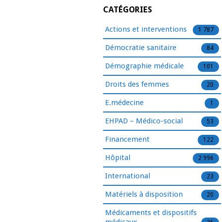
CATÉGORIES
Actions et interventions
1 787
Démocratie sanitaire
84
Démographie médicale
101
Droits des femmes
20
E.médecine
1
EHPAD – Médico-social
53
Financement
122
Hôpital
2 996
International
23
Matériels à disposition
20
Médicaments et dispositifs