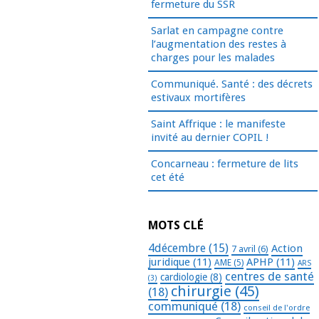
fermeture du SSR
Sarlat en campagne contre
l’augmentation des restes à
charges pour les malades
Communiqué. Santé : des décrets
estivaux mortifères
Saint Affrique : le manifeste
invité au dernier COPIL !
Concarneau : fermeture de lits
cet été
MOTS CLÉ
4décembre
(15)
Action
7 avril
(6)
juridique
(11)
APHP
(11)
AME
(5)
ARS
centres de santé
cardiologie
(8)
(3)
chirurgie
(45)
(18)
communiqué
(18)
conseil de l'ordre