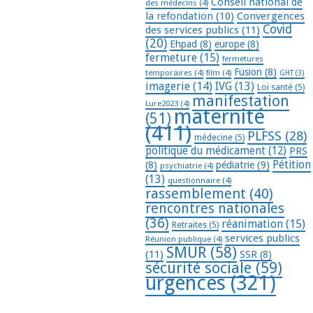
Conseil national de
des médecins
(4)
la refondation
(10)
Convergences
Covid
des services publics
(11)
(20)
Ehpad
(8)
europe
(8)
fermeture
(15)
fermetures
Fusion
(8)
temporaires
(4)
film
(4)
GHT
(3)
imagerie
(14)
IVG
(13)
Loi santé
(5)
manifestation
Lure2023
(4)
maternité
(51)
(411)
PLFSS
(28)
médecine
(5)
politique du médicament
(12)
PRS
Pétition
(8)
pédiatrie
(9)
psychiatrie
(4)
(13)
questionnaire
(4)
rassemblement
(40)
rencontres nationales
(36)
réanimation
(15)
Retraites
(5)
services publics
Réunion publique
(4)
SMUR
(58)
(11)
SSR
(8)
sécurité sociale
(59)
urgences
(321)