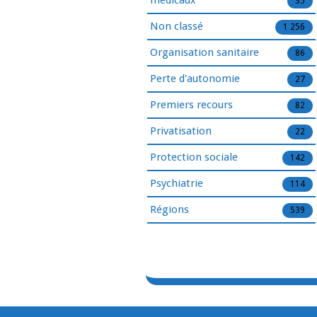
médicaux
35
Non classé
1 256
Organisation sanitaire
86
Perte d'autonomie
27
Premiers recours
82
Privatisation
22
Protection sociale
142
Psychiatrie
114
Régions
539