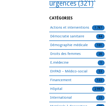
urgences
(321)
CATÉGORIES
Actions et interventions
1 787
Démocratie sanitaire
84
Démographie médicale
101
Droits des femmes
20
E.médecine
1
EHPAD – Médico-social
53
Financement
122
Hôpital
2 997
International
23