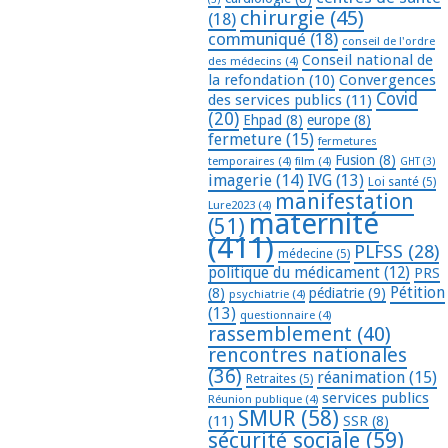
chirurgie
(45)
(18)
communiqué
(18)
conseil de l'ordre
Conseil national de
des médecins
(4)
la refondation
(10)
Convergences
Covid
des services publics
(11)
(20)
Ehpad
(8)
europe
(8)
fermeture
(15)
fermetures
Fusion
(8)
temporaires
(4)
film
(4)
GHT
(3)
imagerie
(14)
IVG
(13)
Loi santé
(5)
manifestation
Lure2023
(4)
maternité
(51)
(411)
PLFSS
(28)
médecine
(5)
politique du médicament
(12)
PRS
Pétition
(8)
pédiatrie
(9)
psychiatrie
(4)
(13)
questionnaire
(4)
rassemblement
(40)
rencontres nationales
(36)
réanimation
(15)
Retraites
(5)
services publics
Réunion publique
(4)
SMUR
(58)
(11)
SSR
(8)
sécurité sociale
(59)