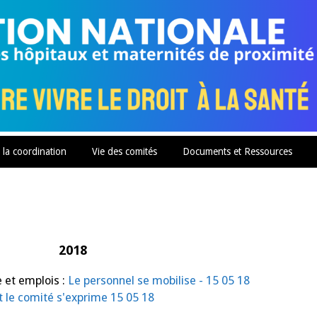
 la coordination
Vie des comités
Documents et Ressources
2018
 et emplois :
Le personnel se mobilise - 15 05 18
t le comité s'exprime 15 05 18