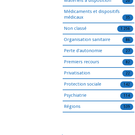
Matériels à disposition
20
Médicaments et dispositifs
médicaux
35
Non classé
1 256
Organisation sanitaire
86
Perte d'autonomie
27
Premiers recours
82
Privatisation
22
Protection sociale
142
Psychiatrie
114
Régions
539