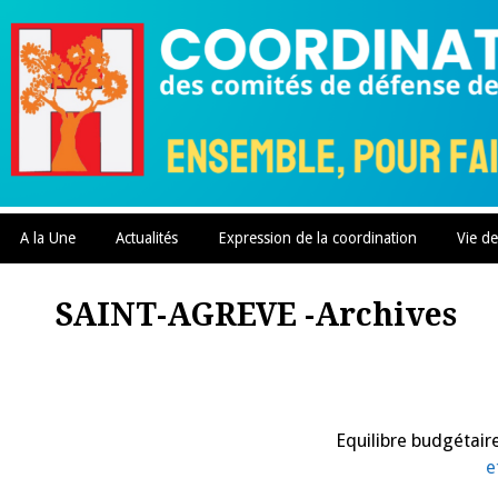
Skip
to
content
A la Une
Actualités
Expression de la coordination
Vie de
SAINT-AGREVE -Archives
Equilibre budgétaire
e