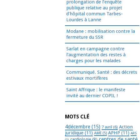
prolongation de l’enquête
publique relative au projet
d’hôpital commun Tarbes-
Lourdes à Lanne
Modane : mobilisation contre la
fermeture du SSR
Sarlat en campagne contre
l’augmentation des restes à
charges pour les malades
Communiqué. Santé : des décrets
estivaux mortifères
Saint Affrique : le manifeste
invité au dernier COPIL !
MOTS CLÉ
4décembre
(15)
Action
7 avril
(6)
juridique
(11)
APHP
(11)
AME
(5)
ARS
centres de santé
cardiologie
(8)
(3)