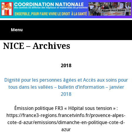
Skip
to
content
Menu
NICE – Archives
2018
Dignité pour les personnes âgées et Accès aux soins pour
tous dans les vallées – bulletin d’information – janvier
2018
Émission politique FR3 « Hôpital sous tension » :
https://france3-regions.francetvinfo.fr/provence-alpes-
cote-d-azur/emissions/dimanche-en-politique-cote-d-
azur