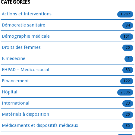
CATÉGORIES
Actions et interventions
1 787
Démocratie sanitaire
84
Démographie médicale
101
Droits des femmes
20
E.médecine
1
EHPAD – Médico-social
53
Financement
122
Hôpital
2 996
International
23
Matériels à disposition
20
Médicaments et dispositifs médicaux
35