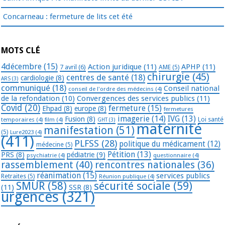
Concarneau : fermeture de lits cet été
MOTS CLÉ
4décembre
(15)
Action juridique
(11)
APHP
(11)
7 avril
(6)
AME
(5)
chirurgie
(45)
centres de santé
(18)
cardiologie
(8)
ARS
(3)
communiqué
(18)
Conseil national
conseil de l'ordre des médecins
(4)
de la refondation
(10)
Convergences des services publics
(11)
Covid
(20)
fermeture
(15)
Ehpad
(8)
europe
(8)
fermetures
imagerie
(14)
IVG
(13)
Fusion
(8)
temporaires
(4)
film
(4)
Loi santé
GHT
(3)
maternité
manifestation
(51)
(5)
Lure2023
(4)
(411)
PLFSS
(28)
politique du médicament
(12)
médecine
(5)
Pétition
(13)
PRS
(8)
pédiatrie
(9)
psychiatrie
(4)
questionnaire
(4)
rassemblement
(40)
rencontres nationales
(36)
réanimation
(15)
services publics
Retraites
(5)
Réunion publique
(4)
SMUR
(58)
sécurité sociale
(59)
(11)
SSR
(8)
urgences
(321)