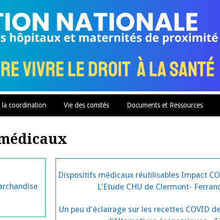
 la coordination
Vie des comités
Documents et Ressources
 médicaux
Dispositifs médicaux réutilisables Impact C
archandise
L'Etude CHU de Clermont- Ferran
Un peu d'éclairage sur les recettes COVID 