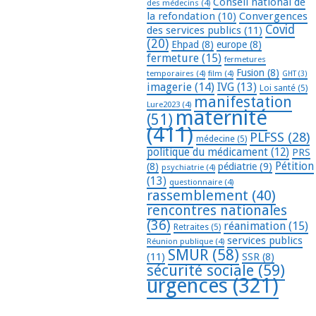
Conseil national de
des médecins
(4)
la refondation
(10)
Convergences
Covid
des services publics
(11)
(20)
Ehpad
(8)
europe
(8)
fermeture
(15)
fermetures
Fusion
(8)
temporaires
(4)
film
(4)
GHT
(3)
imagerie
(14)
IVG
(13)
Loi santé
(5)
manifestation
Lure2023
(4)
maternité
(51)
(411)
PLFSS
(28)
médecine
(5)
politique du médicament
(12)
PRS
Pétition
(8)
pédiatrie
(9)
psychiatrie
(4)
(13)
questionnaire
(4)
rassemblement
(40)
rencontres nationales
(36)
réanimation
(15)
Retraites
(5)
services publics
Réunion publique
(4)
SMUR
(58)
(11)
SSR
(8)
sécurité sociale
(59)
urgences
(321)