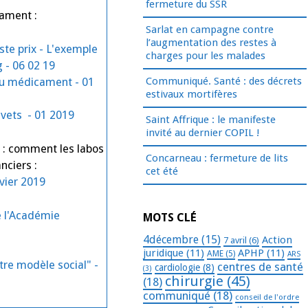
fermeture du SSR
cament :
Sarlat en campagne contre
l’augmentation des restes à
ste prix - L'exemple
charges pour les malades
 - 06 02 19
Communiqué. Santé : des décrets
du médicament - 01
estivaux mortifères
vets - 01 2019
Saint Affrique : le manifeste
invité au dernier COPIL !
s : comment les labos
Concarneau : fermeture de lits
nciers
:
cet été
vier 2019
e l'Académie
MOTS CLÉ
4décembre
(15)
Action
7 avril
(6)
juridique
(11)
APHP
(11)
AME
(5)
ARS
re modèle social" -
centres de santé
cardiologie
(8)
(3)
chirurgie
(45)
(18)
communiqué
(18)
conseil de l'ordre