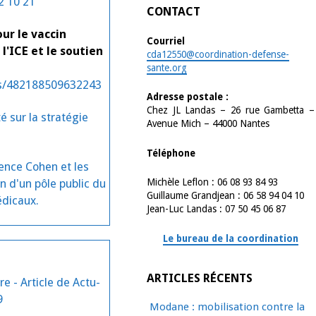
2 10 21
CONTACT
our le vaccin
Courriel
 l'ICE et le soutien
cda12550@coordination-defense-
sante.org
os/482188509632243
Adresse postale :
Chez JL Landas – 26 rue Gambetta –
é sur la stratégie
Avenue Mich – 44000 Nantes
Téléphone
ence Cohen et les
Michèle Leflon : 06 08 93 84 93
n d'un pôle public du
Guillaume Grandjean : 06 58 94 04 10
dicaux.
Jean-Luc Landas : 07 50 45 06 87
Le bureau de la coordination
ARTICLES RÉCENTS
re - Article de Actu-
9
Modane : mobilisation contre la