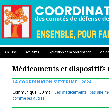
Skip
to
content
A la Une
Actualités
Expression de la coordination
Vie de
Médicaments et dispositifs
LA COORDINATON S'EXPRIME - 2024
Communiqué : 30 mai :
Les médicaments : pas une m
comme les autres !