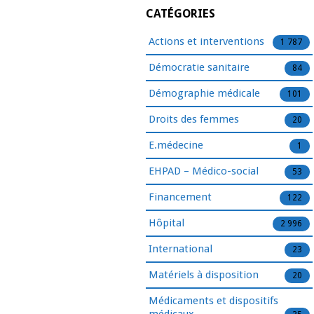
CATÉGORIES
Actions et interventions
1 787
Démocratie sanitaire
84
Démographie médicale
101
Droits des femmes
20
E.médecine
1
EHPAD – Médico-social
53
Financement
122
Hôpital
2 996
International
23
Matériels à disposition
20
Médicaments et dispositifs