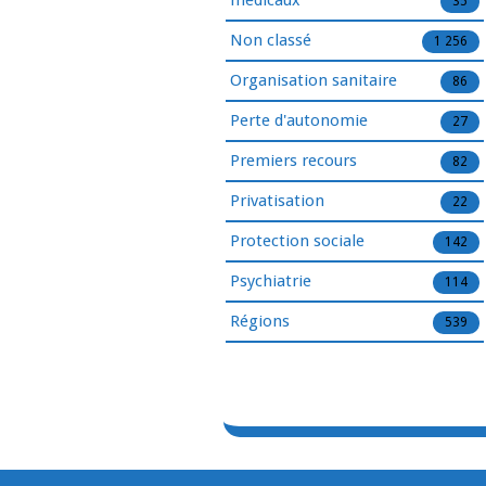
médicaux
35
Non classé
1 256
Organisation sanitaire
86
Perte d'autonomie
27
Premiers recours
82
Privatisation
22
Protection sociale
142
Psychiatrie
114
Régions
539