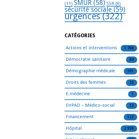
SMUR
(58)
(11)
SSR
(8)
sécurité sociale
(59)
urgences
(322)
CATÉGORIES
Actions et interventions
1 788
Démocratie sanitaire
84
Démographie médicale
101
Droits des femmes
20
E.médecine
1
EHPAD – Médico-social
53
Financement
122
Hôpital
2 998