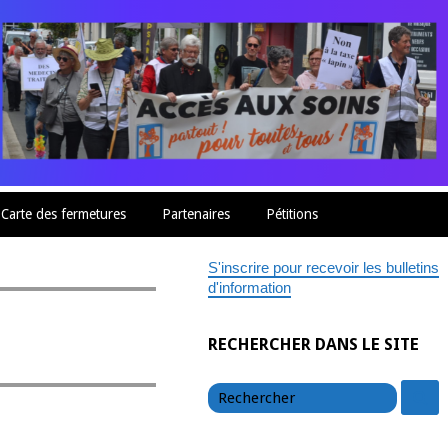
Carte des fermetures
Partenaires
Pétitions
S'inscrire pour recevoir les bulletins
d'information
RECHERCHER DANS LE SITE
chercher
c