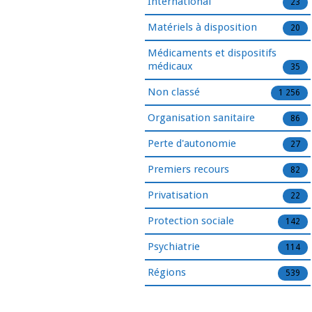
International
23
Matériels à disposition
20
Médicaments et dispositifs
médicaux
35
Non classé
1 256
Organisation sanitaire
86
Perte d'autonomie
27
Premiers recours
82
Privatisation
22
Protection sociale
142
Psychiatrie
114
Régions
539