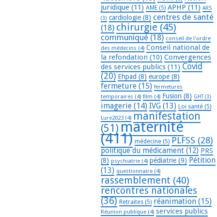
juridique
(11)
APHP
(11)
AME
(5)
ARS
centres de santé
cardiologie
(8)
(3)
chirurgie
(45)
(18)
communiqué
(18)
conseil de l'ordre
Conseil national de
des médecins
(4)
la refondation
(10)
Convergences
Covid
des services publics
(11)
(20)
Ehpad
(8)
europe
(8)
fermeture
(15)
fermetures
Fusion
(8)
temporaires
(4)
film
(4)
GHT
(3)
imagerie
(14)
IVG
(13)
Loi santé
(5)
manifestation
Lure2023
(4)
maternité
(51)
(411)
PLFSS
(28)
médecine
(5)
politique du médicament
(12)
PRS
Pétition
(8)
pédiatrie
(9)
psychiatrie
(4)
(13)
questionnaire
(4)
rassemblement
(40)
rencontres nationales
(36)
réanimation
(15)
Retraites
(5)
services publics
Réunion publique
(4)