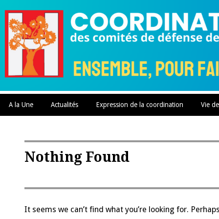
Skip
to
content
A la Une
Actualités
Expression de la coordination
Vie de
Nothing Found
It seems we can’t find what you’re looking for. Perhap