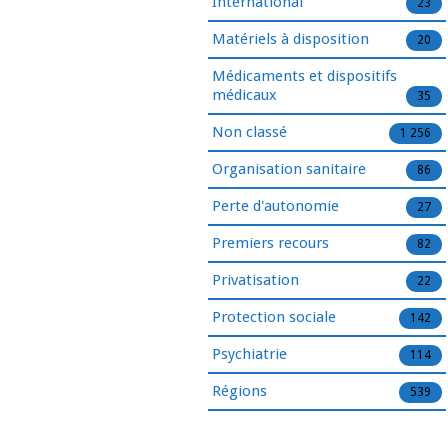
International
23
Matériels à disposition
20
Médicaments et dispositifs
médicaux
35
Non classé
1 256
Organisation sanitaire
86
Perte d'autonomie
27
Premiers recours
82
Privatisation
22
Protection sociale
142
Psychiatrie
114
Régions
539