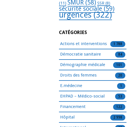
SMUR
(58)
(11)
SSR
(8)
sécurité sociale
(59)
urgences
(322)
CATÉGORIES
Actions et interventions
1 788
Démocratie sanitaire
84
Démographie médicale
101
Droits des femmes
20
E.médecine
1
EHPAD – Médico-social
53
Financement
122
Hôpital
2 998