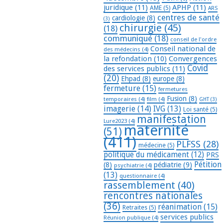
juridique
(11)
APHP
(11)
AME
(5)
ARS
centres de santé
cardiologie
(8)
(3)
chirurgie
(45)
(18)
communiqué
(18)
conseil de l'ordre
Conseil national de
des médecins
(4)
la refondation
(10)
Convergences
Covid
des services publics
(11)
(20)
Ehpad
(8)
europe
(8)
fermeture
(15)
fermetures
Fusion
(8)
temporaires
(4)
film
(4)
GHT
(3)
imagerie
(14)
IVG
(13)
Loi santé
(5)
manifestation
Lure2023
(4)
maternité
(51)
(411)
PLFSS
(28)
médecine
(5)
politique du médicament
(12)
PRS
Pétition
(8)
pédiatrie
(9)
psychiatrie
(4)
(13)
questionnaire
(4)
rassemblement
(40)
rencontres nationales
(36)
réanimation
(15)
Retraites
(5)
services publics
Réunion publique
(4)