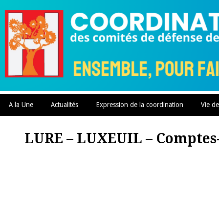
Skip
to
content
A la Une
Actualités
Expression de la coordination
Vie de
LURE – LUXEUIL – Comptes