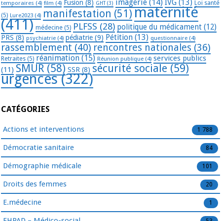
imagerie
(14)
IVG
(13)
Fusion
(8)
temporaires
(4)
film
(4)
Loi santé
GHT
(3)
maternité
manifestation
(51)
(5)
Lure2023
(4)
(411)
PLFSS
(28)
politique du médicament
(12)
médecine
(5)
Pétition
(13)
PRS
(8)
pédiatrie
(9)
psychiatrie
(4)
questionnaire
(4)
rassemblement
(40)
rencontres nationales
(36)
réanimation
(15)
services publics
Retraites
(5)
Réunion publique
(4)
SMUR
(58)
sécurité sociale
(59)
(11)
SSR
(8)
urgences
(322)
CATÉGORIES
Actions et interventions
1 788
Démocratie sanitaire
84
Démographie médicale
101
Droits des femmes
20
E.médecine
1
EHPAD – Médico-social
53