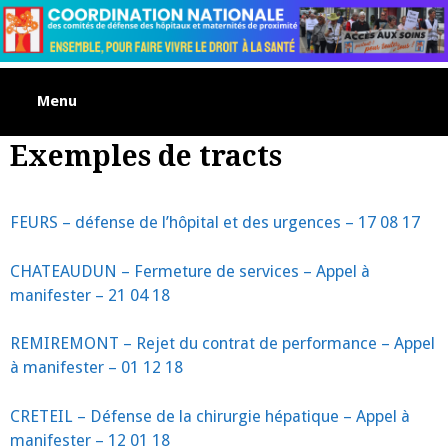
Skip
to
content
Menu
Exemples de tracts
FEURS – défense de l’hôpital et des urgences – 17 08 17
CHATEAUDUN – Fermeture de services – Appel à
manifester – 21 04 18
REMIREMONT – Rejet du contrat de performance – Appel
à manifester – 01 12 18
CRETEIL – Défense de la chirurgie hépatique – Appel à
manifester – 12 01 18