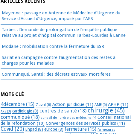
ARTICLES RÉCENTS
Mayenne : passage en Antenne de Médecine d’Urgence.du
Service d’Accueil d’Urgence, imposé par l’ARS
Tarbes : Demande de prolongation de l’enquête publique
relative au projet d’hôpital commun Tarbes-Lourdes à Lanne
Modane : mobilisation contre la fermeture du SSR
Sarlat en campagne contre l’augmentation des restes à
charges pour les malades
Communiqué. Santé : des décrets estivaux mortifères
MOTS CLÉ
4décembre
(15)
Action juridique
(11)
APHP
(11)
7 avril
(6)
AME
(5)
chirurgie
(45)
centres de santé
(18)
cardiologie
(8)
ARS
(3)
communiqué
(18)
Conseil national
conseil de l'ordre des médecins
(4)
de la refondation
(10)
Convergences des services publics
(11)
Covid
(20)
fermeture
(15)
Ehpad
(8)
europe
(8)
fermetures