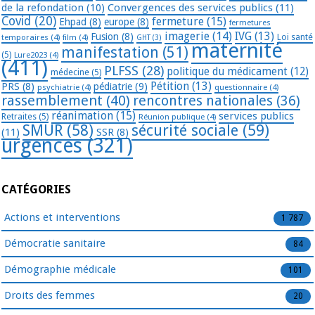
de la refondation
(10)
Convergences des services publics
(11)
Covid
(20)
fermeture
(15)
Ehpad
(8)
europe
(8)
fermetures
imagerie
(14)
IVG
(13)
Fusion
(8)
temporaires
(4)
film
(4)
Loi santé
GHT
(3)
maternité
manifestation
(51)
(5)
Lure2023
(4)
(411)
PLFSS
(28)
politique du médicament
(12)
médecine
(5)
Pétition
(13)
PRS
(8)
pédiatrie
(9)
psychiatrie
(4)
questionnaire
(4)
rassemblement
(40)
rencontres nationales
(36)
réanimation
(15)
services publics
Retraites
(5)
Réunion publique
(4)
SMUR
(58)
sécurité sociale
(59)
(11)
SSR
(8)
urgences
(321)
CATÉGORIES
Actions et interventions
1 787
Démocratie sanitaire
84
Démographie médicale
101
Droits des femmes
20