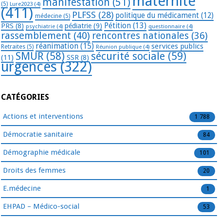
maternité
manifestation
(51)
(5)
Lure2023
(4)
(411)
PLFSS
(28)
politique du médicament
(12)
médecine
(5)
Pétition
(13)
PRS
(8)
pédiatrie
(9)
psychiatrie
(4)
questionnaire
(4)
rassemblement
(40)
rencontres nationales
(36)
réanimation
(15)
services publics
Retraites
(5)
Réunion publique
(4)
SMUR
(58)
sécurité sociale
(59)
(11)
SSR
(8)
urgences
(322)
CATÉGORIES
Actions et interventions
1 788
Démocratie sanitaire
84
Démographie médicale
101
Droits des femmes
20
E.médecine
1
EHPAD – Médico-social
53