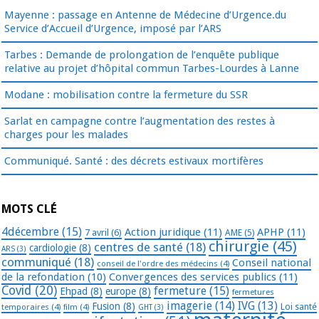
Mayenne : passage en Antenne de Médecine d’Urgence.du
Service d’Accueil d’Urgence, imposé par l’ARS
Tarbes : Demande de prolongation de l’enquête publique
relative au projet d’hôpital commun Tarbes-Lourdes à Lanne
Modane : mobilisation contre la fermeture du SSR
Sarlat en campagne contre l’augmentation des restes à
charges pour les malades
Communiqué. Santé : des décrets estivaux mortifères
MOTS CLÉ
4décembre
(15)
Action juridique
(11)
APHP
(11)
7 avril
(6)
AME
(5)
chirurgie
(45)
centres de santé
(18)
cardiologie
(8)
ARS
(3)
communiqué
(18)
Conseil national
conseil de l'ordre des médecins
(4)
de la refondation
(10)
Convergences des services publics
(11)
Covid
(20)
fermeture
(15)
Ehpad
(8)
europe
(8)
fermetures
imagerie
(14)
IVG
(13)
Fusion
(8)
temporaires
(4)
film
(4)
Loi santé
GHT
(3)