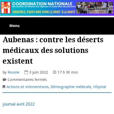
Skip
to
content
Menu
Aubenas : contre les déserts
médicaux des solutions
existent
by
Rosine
3 juin 2022
17 h 30 min
sur
Commentaires fermés
Aubenas
:
Actions et interventions
,
Démographie médicale
,
Hôpital
contre
les
déserts
médicaux
journal avril 2022
des
solutions
existent