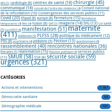
chirurgie
(45)
centres de santé
(18)
cardiologie
(8)
ARS
(3)
communiqué
(18)
Conseil national
conseil de l'ordre des médecins
(4)
de la refondation
(10)
Convergences des services publics
(11)
Covid
(20)
fermeture
(15)
Ehpad
(8)
europe
(8)
fermetures
imagerie
(14)
IVG
(13)
Fusion
(8)
temporaires
(4)
film
(4)
Loi santé
GHT
(3)
maternité
manifestation
(51)
(5)
Lure2023
(4)
(411)
PLFSS
(28)
politique du médicament
(12)
médecine
(5)
Pétition
(13)
PRS
(8)
pédiatrie
(9)
psychiatrie
(4)
questionnaire
(4)
rassemblement
(40)
rencontres nationales
(36)
réanimation
(15)
services publics
Retraites
(5)
Réunion publique
(4)
SMUR
(58)
sécurité sociale
(59)
(11)
SSR
(8)
urgences
(321)
CATÉGORIES
Actions et interventions
1 787
Démocratie sanitaire
84
Démographie médicale
101