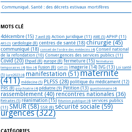
Communiqué. Santé : des décrets estivaux mortifères
MOTS CLÉ
4décembre
(15)
Action juridique
(11)
APHP
(11)
7 avril
(6)
AME
(5)
chirurgie
(45)
centres de santé
(18)
cardiologie
(8)
ARS
(3)
communiqué
(18)
Conseil national
conseil de l'ordre des médecins
(4)
de la refondation
(10)
Convergences des services publics
(11)
Covid
(20)
fermeture
(15)
Ehpad
(8)
europe
(8)
fermetures
imagerie
(14)
IVG
(13)
Fusion
(8)
temporaires
(4)
film
(4)
Loi santé
GHT
(3)
maternité
manifestation
(51)
(5)
Lure2023
(4)
(411)
PLFSS
(28)
politique du médicament
(12)
médecine
(5)
Pétition
(13)
PRS
(8)
pédiatrie
(9)
psychiatrie
(4)
questionnaire
(4)
rassemblement
(40)
rencontres nationales
(36)
réanimation
(15)
services publics
Retraites
(5)
Réunion publique
(4)
SMUR
(58)
sécurité sociale
(59)
(11)
SSR
(8)
urgences
(322)
CATÉGORIES