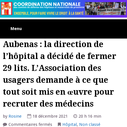
Skip
to
content
Menu
Aubenas : la direction de
l’hôpital a décidé de fermer
29 lits. L’Association des
usagers demande à ce que
tout soit mis en œuvre pour
recruter des médecins
by
Rosine
18 décembre 2021
20 h 16 min
sur
Commentaires fermés
Hôpital
,
Non classé