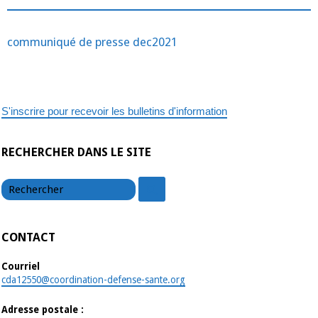
Aubenas
:
la
direction
communiqué de presse dec2021
de
l’hôpital
a
décidé
de
fermer
29
S'inscrire pour recevoir les bulletins d'information
lits.
L’Association
des
usagers
demande
RECHERCHER DANS LE SITE
à
ce
chercher
que
chercher
tout
soit
mis
en
œuvre
CONTACT
pour
recruter
des
Courriel
médecins
cda12550@coordination-defense-sante.org
Adresse postale :