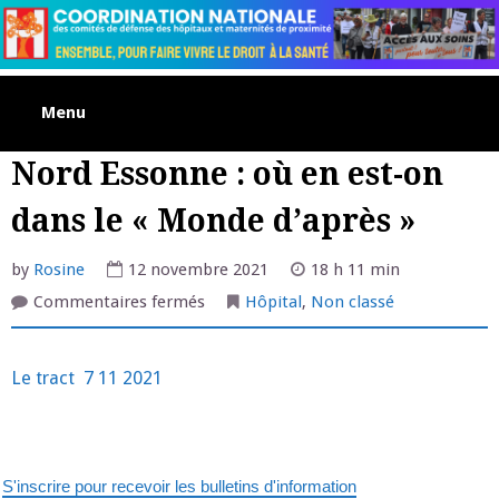
Skip
to
content
Menu
Nord Essonne : où en est-on
dans le « Monde d’après »
by
Rosine
12 novembre 2021
18 h 11 min
sur
Commentaires fermés
Hôpital
,
Non classé
Nord
Essonne
:
où
Le tract 7 11 2021
en
est-
on
dans
le
« Monde
d’après »
S'inscrire pour recevoir les bulletins d'information