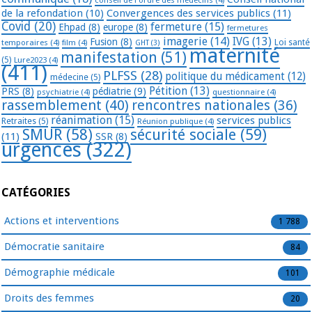
de la refondation
(10)
Convergences des services publics
(11)
Covid
(20)
fermeture
(15)
Ehpad
(8)
europe
(8)
fermetures
imagerie
(14)
IVG
(13)
Fusion
(8)
temporaires
(4)
film
(4)
Loi santé
GHT
(3)
maternité
manifestation
(51)
(5)
Lure2023
(4)
(411)
PLFSS
(28)
politique du médicament
(12)
médecine
(5)
Pétition
(13)
PRS
(8)
pédiatrie
(9)
psychiatrie
(4)
questionnaire
(4)
rassemblement
(40)
rencontres nationales
(36)
réanimation
(15)
services publics
Retraites
(5)
Réunion publique
(4)
SMUR
(58)
sécurité sociale
(59)
(11)
SSR
(8)
urgences
(322)
CATÉGORIES
Actions et interventions
1 788
Démocratie sanitaire
84
Démographie médicale
101
Droits des femmes
20