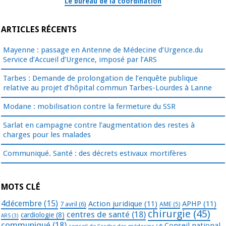
Le bureau de la coordination
ARTICLES RÉCENTS
Mayenne : passage en Antenne de Médecine d’Urgence.du
Service d’Accueil d’Urgence, imposé par l’ARS
Tarbes : Demande de prolongation de l’enquête publique
relative au projet d’hôpital commun Tarbes-Lourdes à Lanne
Modane : mobilisation contre la fermeture du SSR
Sarlat en campagne contre l’augmentation des restes à
charges pour les malades
Communiqué. Santé : des décrets estivaux mortifères
MOTS CLÉ
4décembre
(15)
Action juridique
(11)
APHP
(11)
7 avril
(6)
AME
(5)
chirurgie
(45)
centres de santé
(18)
cardiologie
(8)
ARS
(3)
communiqué
(18)
Conseil national
conseil de l'ordre des médecins
(4)