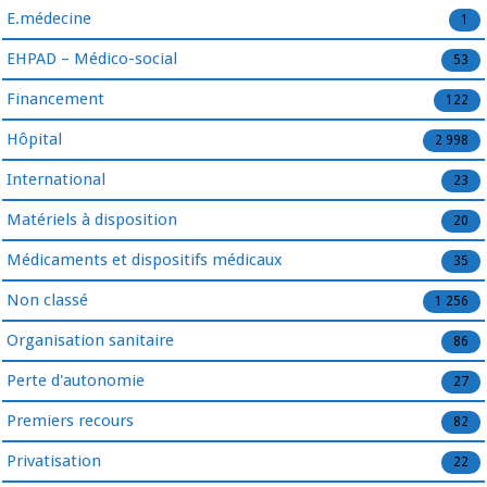
E.médecine
1
EHPAD – Médico-social
53
Financement
122
Hôpital
2 998
International
23
Matériels à disposition
20
Médicaments et dispositifs médicaux
35
Non classé
1 256
Organisation sanitaire
86
Perte d'autonomie
27
Premiers recours
82
Privatisation
22