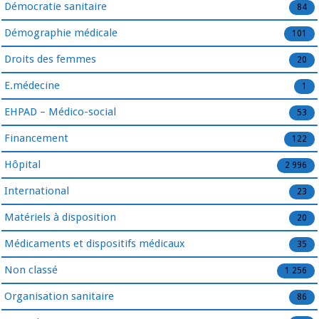
Démocratie sanitaire
84
Démographie médicale
101
Droits des femmes
20
E.médecine
1
EHPAD – Médico-social
53
Financement
122
Hôpital
2 996
International
23
Matériels à disposition
20
Médicaments et dispositifs médicaux
35
Non classé
1 256
Organisation sanitaire
86