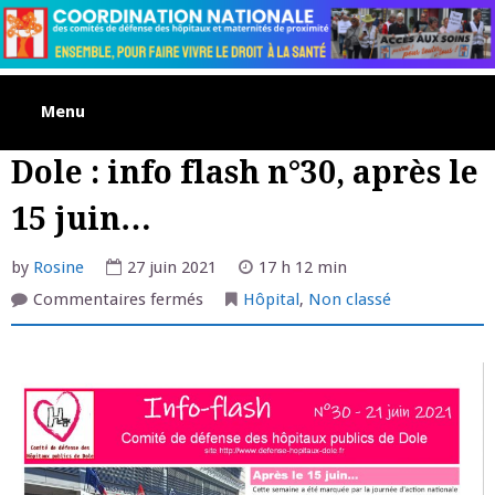
Skip
to
content
Menu
Dole : info flash n°30, après le
15 juin…
by
Rosine
27 juin 2021
17 h 12 min
sur
Commentaires fermés
Hôpital
,
Non classé
Dole
:
info
flash
n°30,
après
le
15
juin…