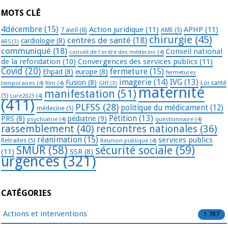
MOTS CLÉ
4décembre
(15)
Action juridique
(11)
APHP
(11)
7 avril
(6)
AME
(5)
chirurgie
(45)
centres de santé
(18)
cardiologie
(8)
ARS
(3)
communiqué
(18)
Conseil national
conseil de l'ordre des médecins
(4)
de la refondation
(10)
Convergences des services publics
(11)
Covid
(20)
fermeture
(15)
Ehpad
(8)
europe
(8)
fermetures
imagerie
(14)
IVG
(13)
Fusion
(8)
temporaires
(4)
film
(4)
Loi santé
GHT
(3)
maternité
manifestation
(51)
(5)
Lure2023
(4)
(411)
PLFSS
(28)
politique du médicament
(12)
médecine
(5)
Pétition
(13)
PRS
(8)
pédiatrie
(9)
psychiatrie
(4)
questionnaire
(4)
rassemblement
(40)
rencontres nationales
(36)
réanimation
(15)
services publics
Retraites
(5)
Réunion publique
(4)
SMUR
(58)
sécurité sociale
(59)
(11)
SSR
(8)
urgences
(321)
CATÉGORIES
Actions et interventions
1 787