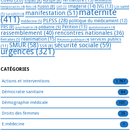
fermeture
(15)
Ehpad
(8)
europe
(8)
fermetures
imagerie
(14)
IVG
(13)
Fusion
(8)
temporaires
(4)
film
(4)
Loi santé
GHT
(3)
maternité
manifestation
(51)
(5)
Lure2023
(4)
(411)
PLFSS
(28)
politique du médicament
(12)
médecine
(5)
Pétition
(13)
PRS
(8)
pédiatrie
(9)
psychiatrie
(4)
questionnaire
(4)
rassemblement
(40)
rencontres nationales
(36)
réanimation
(15)
services publics
Retraites
(5)
Réunion publique
(4)
SMUR
(58)
sécurité sociale
(59)
(11)
SSR
(8)
urgences
(321)
CATÉGORIES
Actions et interventions
1 787
Démocratie sanitaire
84
Démographie médicale
101
Droits des femmes
20
E.médecine
1