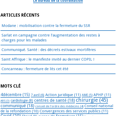
Le bureau de la coordination
ARTICLES RÉCENTS
Modane : mobilisation contre la fermeture du SSR
Sarlat en campagne contre l’augmentation des restes à
charges pour les malades
Communiqué. Santé : des décrets estivaux mortifères
Saint Affrique : le manifeste invité au dernier COPIL !
Concarneau : fermeture de lits cet été
MOTS CLÉ
4décembre
(15)
Action juridique
(11)
APHP
(11)
7 avril
(6)
AME
(5)
chirurgie
(45)
centres de santé
(18)
cardiologie
(8)
ARS
(3)
communiqué
(18)
Conseil national
conseil de l'ordre des médecins
(4)
de la refondation
(10)
Convergences des services publics
(11)
Covid
(20)