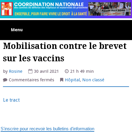
Skip
to
content
Menu
Mobilisation contre le brevet
sur les vaccins
by
Rosine
30 avril 2021
21 h 49 min
sur
Commentaires fermés
Hôpital
,
Non classé
Mobilisation
contre
le
brevet
Le tract
sur
les
vaccins
S'inscrire pour recevoir les bulletins d'information