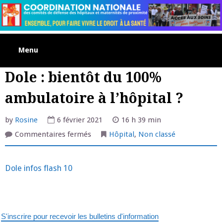
Skip
to
content
Menu
Dole : bientôt du 100%
ambulatoire à l’hôpital ?
by
Rosine
6 février 2021
16 h 39 min
sur
Commentaires fermés
Hôpital
,
Non classé
Dole
:
bientôt
du
Dole infos flash 10
100%
ambulatoire
à
l’hôpital
?
S'inscrire pour recevoir les bulletins d'information