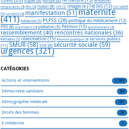
fermeture
(15)
Ehpad
(8)
europe
(8)
fermetures
imagerie
(14)
IVG
(13)
Fusion
(8)
temporaires
(4)
film
(4)
Loi santé
GHT
(3)
maternité
manifestation
(51)
(5)
Lure2023
(4)
(411)
PLFSS
(28)
politique du médicament
(12)
médecine
(5)
Pétition
(13)
PRS
(8)
pédiatrie
(9)
psychiatrie
(4)
questionnaire
(4)
rassemblement
(40)
rencontres nationales
(36)
réanimation
(15)
services publics
Retraites
(5)
Réunion publique
(4)
SMUR
(58)
sécurité sociale
(59)
(11)
SSR
(8)
urgences
(321)
CATÉGORIES
Actions et interventions
1 787
Démocratie sanitaire
84
Démographie médicale
101
Droits des femmes
20
E.médecine
1