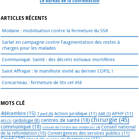
Le bureau de la coordination
ARTICLES RÉCENTS
Modane : mobilisation contre la fermeture du SSR
Sarlat en campagne contre l’augmentation des restes à
charges pour les malades
Communiqué. Santé : des décrets estivaux mortifères
Saint Affrique : le manifeste invité au dernier COPIL !
Concarneau : fermeture de lits cet été
MOTS CLÉ
4décembre
(15)
Action juridique
(11)
APHP
(11)
7 avril
(6)
AME
(5)
chirurgie
(45)
centres de santé
(18)
cardiologie
(8)
ARS
(3)
communiqué
(18)
Conseil national
conseil de l'ordre des médecins
(4)
de la refondation
(10)
Convergences des services publics
(11)
Covid
(20)