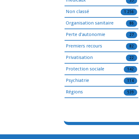
médicaux
35
Non classé
1 256
Organisation sanitaire
86
Perte d'autonomie
27
Premiers recours
82
Privatisation
22
Protection sociale
142
Psychiatrie
114
Régions
539