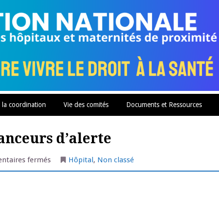
 la coordination
Vie des comités
Documents et Ressources
lanceurs d’alerte
sur
taires fermés
Hôpital
,
Non classé
Le
Rouvray
:
la
chasse
aux
lanceurs
d’alerte