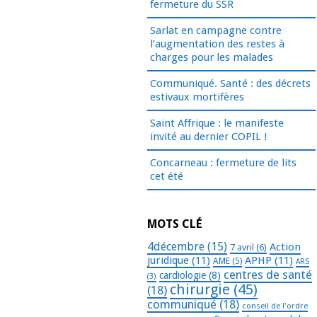
fermeture du SSR
Sarlat en campagne contre
l’augmentation des restes à
charges pour les malades
Communiqué. Santé : des décrets
estivaux mortifères
Saint Affrique : le manifeste
invité au dernier COPIL !
Concarneau : fermeture de lits
cet été
MOTS CLÉ
4décembre
(15)
Action
7 avril
(6)
juridique
(11)
APHP
(11)
AME
(5)
ARS
centres de santé
cardiologie
(8)
(3)
chirurgie
(45)
(18)
communiqué
(18)
conseil de l'ordre