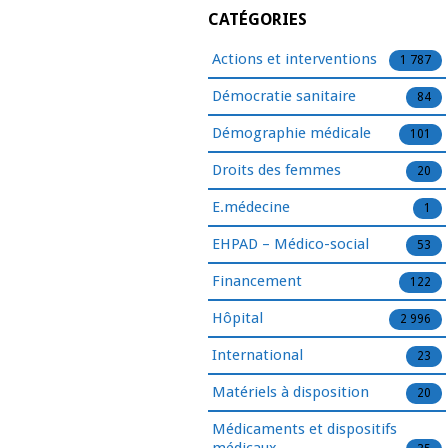
CATÉGORIES
Actions et interventions
1 787
Démocratie sanitaire
84
Démographie médicale
101
Droits des femmes
20
E.médecine
1
EHPAD – Médico-social
53
Financement
122
Hôpital
2 996
International
23
Matériels à disposition
20
Médicaments et dispositifs