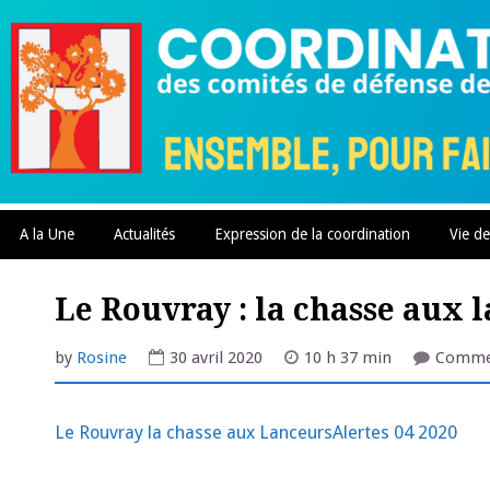
Skip
to
content
A la Une
Actualités
Expression de la coordination
Vie de
Le Rouvray : la chasse aux 
by
Rosine
30 avril 2020
10 h 37 min
Commen
Le Rouvray la chasse aux LanceursAlertes 04 2020