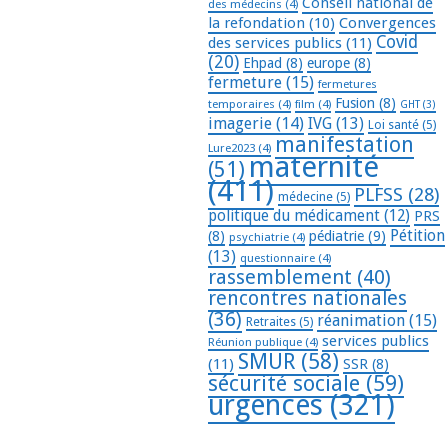
Conseil national de
des médecins
(4)
la refondation
(10)
Convergences
Covid
des services publics
(11)
(20)
Ehpad
(8)
europe
(8)
fermeture
(15)
fermetures
Fusion
(8)
temporaires
(4)
film
(4)
GHT
(3)
imagerie
(14)
IVG
(13)
Loi santé
(5)
manifestation
Lure2023
(4)
maternité
(51)
(411)
PLFSS
(28)
médecine
(5)
politique du médicament
(12)
PRS
Pétition
(8)
pédiatrie
(9)
psychiatrie
(4)
(13)
questionnaire
(4)
rassemblement
(40)
rencontres nationales
(36)
réanimation
(15)
Retraites
(5)
services publics
Réunion publique
(4)
SMUR
(58)
(11)
SSR
(8)
sécurité sociale
(59)
urgences
(321)