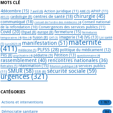
MOTS CLÉ
4décembre
(15)
Action juridique
(11)
APHP
(11)
7 avril
(6)
AME
(5)
chirurgie
(45)
centres de santé
(18)
cardiologie
(8)
ARS
(3)
communiqué
(18)
Conseil national
conseil de l'ordre des médecins
(4)
de la refondation
(10)
Convergences des services publics
(11)
Covid
(20)
fermeture
(15)
Ehpad
(8)
europe
(8)
fermetures
imagerie
(14)
IVG
(13)
Fusion
(8)
temporaires
(4)
film
(4)
Loi santé
GHT
(3)
maternité
manifestation
(51)
(5)
Lure2023
(4)
(411)
PLFSS
(28)
politique du médicament
(12)
médecine
(5)
Pétition
(13)
PRS
(8)
pédiatrie
(9)
psychiatrie
(4)
questionnaire
(4)
rassemblement
(40)
rencontres nationales
(36)
réanimation
(15)
services publics
Retraites
(5)
Réunion publique
(4)
SMUR
(58)
sécurité sociale
(59)
(11)
SSR
(8)
urgences
(321)
CATÉGORIES
Actions et interventions
1 787
Démocratie sanitaire
84