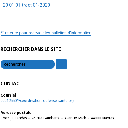
comité
20 01 01 tract 01-2020
toujours
présent
devant
l’hôpital
de
13h
à17h.
S'inscrire pour recevoir les bulletins d'information
Il
appelle
à
manifester
le
RECHERCHER DANS LE SITE
9
janvier
chercher
à
chercher
15h
place
de
la
Grande-
CONTACT
Rigaudie
Courriel
cda12550@coordination-defense-sante.org
Adresse postale :
Chez JL Landas – 26 rue Gambetta – Avenue Mich – 44000 Nantes