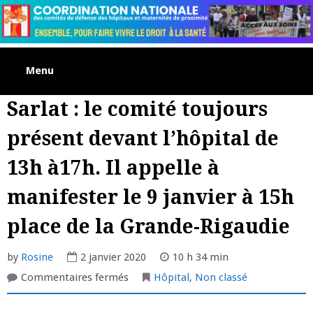
Skip
to
content
Menu
Sarlat : le comité toujours
présent devant l’hôpital de
13h à17h. Il appelle à
manifester le 9 janvier à 15h
place de la Grande-Rigaudie
by
Rosine
2 janvier 2020
10 h 34 min
sur
Commentaires fermés
Hôpital
,
Non classé
Sarlat
:
le