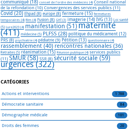
communiqué
(18)
Conseil national
conseil de l'ordre des médecins
(4)
de la refondation
(10)
Convergences des services publics
(11)
Covid
(20)
fermeture
(15)
Ehpad
(8)
europe
(8)
fermetures
imagerie
(14)
IVG
(13)
Fusion
(8)
temporaires
(4)
film
(4)
Loi santé
GHT
(3)
maternité
manifestation
(51)
(5)
Lure2023
(4)
(411)
PLFSS
(28)
politique du médicament
(12)
médecine
(5)
Pétition
(13)
PRS
(8)
pédiatrie
(9)
psychiatrie
(4)
questionnaire
(4)
rassemblement
(40)
rencontres nationales
(36)
réanimation
(15)
services publics
Retraites
(5)
Réunion publique
(4)
SMUR
(58)
sécurité sociale
(59)
(11)
SSR
(8)
urgences
(322)
CATÉGORIES
Actions et interventions
1 788
Démocratie sanitaire
84
Démographie médicale
101
Droits des femmes
20