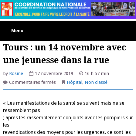
Skip
to
content
Menu
Tours : un 14 novembre avec
une jeunesse dans la rue
by
Rosine
17 novembre 2019
16 h 57 min
sur
Commentaires fermés
Hôpital
,
Non classé
Tours
:
un
14
« Les manifestations de la santé se suivent mais ne se
novembre
avec
ressemblent pas
une
jeunesse
; après les rassemblement conjoints avec les pompiers sur
dans
la
les
rue
revendications des moyens pour les urgences, ce sont les