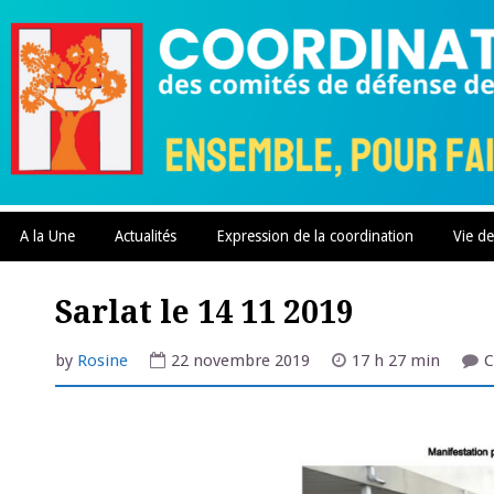
Skip
to
content
A la Une
Actualités
Expression de la coordination
Vie de
Sarlat le 14 11 2019
by
Rosine
22 novembre 2019
17 h 27 min
C