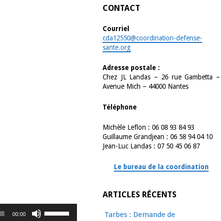
CONTACT
Courriel
cda12550@coordination-defense-
sante.org
Adresse postale :
Chez JL Landas – 26 rue Gambetta –
Avenue Mich – 44000 Nantes
Téléphone
Michèle Leflon : 06 08 93 84 93
Guillaume Grandjean : 06 58 94 04 10
Jean-Luc Landas : 07 50 45 06 87
Le bureau de la coordination
ARTICLES RÉCENTS
Utilisez
Tarbes : Demande de
00:00