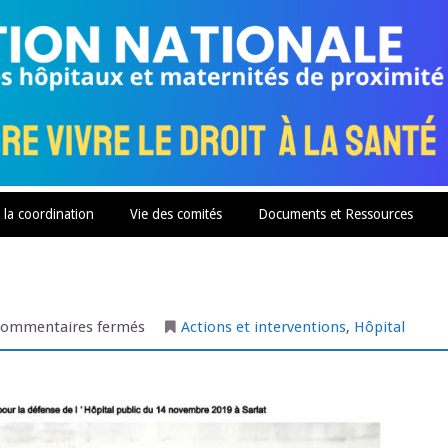
 la coordination
Vie des comités
Documents et Ressources
sur
ommentaires fermés
Actions et interventions
,
Hôpital
Sarlat
le
14
11
2019