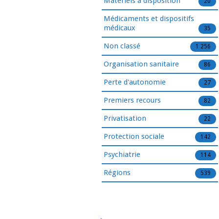
Matériels à disposition
20
Médicaments et dispositifs
médicaux
35
Non classé
1 256
Organisation sanitaire
86
Perte d'autonomie
27
Premiers recours
82
Privatisation
22
Protection sociale
142
Psychiatrie
114
Régions
539