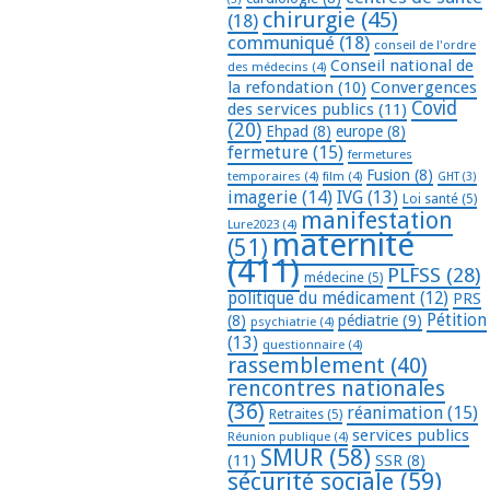
chirurgie
(45)
(18)
communiqué
(18)
conseil de l'ordre
Conseil national de
des médecins
(4)
la refondation
(10)
Convergences
Covid
des services publics
(11)
(20)
Ehpad
(8)
europe
(8)
fermeture
(15)
fermetures
Fusion
(8)
temporaires
(4)
film
(4)
GHT
(3)
imagerie
(14)
IVG
(13)
Loi santé
(5)
manifestation
Lure2023
(4)
maternité
(51)
(411)
PLFSS
(28)
médecine
(5)
politique du médicament
(12)
PRS
Pétition
(8)
pédiatrie
(9)
psychiatrie
(4)
(13)
questionnaire
(4)
rassemblement
(40)
rencontres nationales
(36)
réanimation
(15)
Retraites
(5)
services publics
Réunion publique
(4)
SMUR
(58)
(11)
SSR
(8)
sécurité sociale
(59)