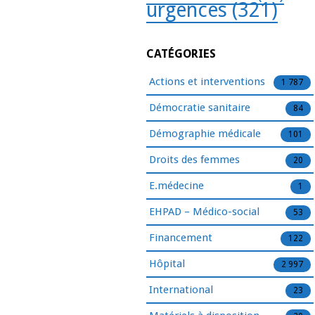
urgences
(321)
CATÉGORIES
Actions et interventions
1 787
Démocratie sanitaire
84
Démographie médicale
101
Droits des femmes
20
E.médecine
1
EHPAD – Médico-social
53
Financement
122
Hôpital
2 997
International
23