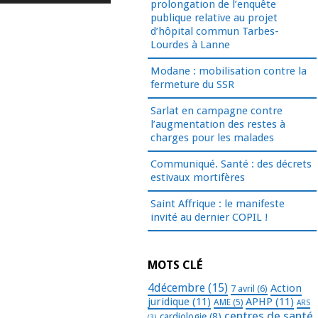
les
prolongation de l’enquête
flèches
publique relative au projet
d’hôpital commun Tarbes-
haut/bas
Lourdes à Lanne
pour
augmenter
Modane : mobilisation contre la
fermeture du SSR
ou
diminuer
Sarlat en campagne contre
le
l’augmentation des restes à
volume.
charges pour les malades
Communiqué. Santé : des décrets
estivaux mortifères
Saint Affrique : le manifeste
invité au dernier COPIL !
MOTS CLÉ
4décembre
(15)
Action
7 avril
(6)
juridique
(11)
APHP
(11)
AME
(5)
ARS
centres de santé
cardiologie
(8)
(3)