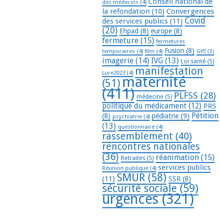
Conseil national de
des médecins
(4)
la refondation
(10)
Convergences
Covid
des services publics
(11)
(20)
Ehpad
(8)
europe
(8)
fermeture
(15)
fermetures
Fusion
(8)
temporaires
(4)
film
(4)
GHT
(3)
imagerie
(14)
IVG
(13)
Loi santé
(5)
manifestation
Lure2023
(4)
maternité
(51)
(411)
PLFSS
(28)
médecine
(5)
politique du médicament
(12)
PRS
Pétition
(8)
pédiatrie
(9)
psychiatrie
(4)
(13)
questionnaire
(4)
rassemblement
(40)
rencontres nationales
(36)
réanimation
(15)
Retraites
(5)
services publics
Réunion publique
(4)
SMUR
(58)
(11)
SSR
(8)
sécurité sociale
(59)
urgences
(321)