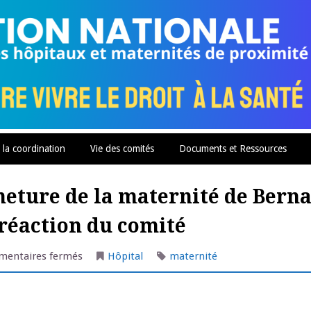
 la coordination
Vie des comités
Documents et Ressources
eture de la maternité de Bern
 réaction du comité
sur
entaires fermés
Hôpital
maternité
Mme
Buzyn
annonce
la
fermeture