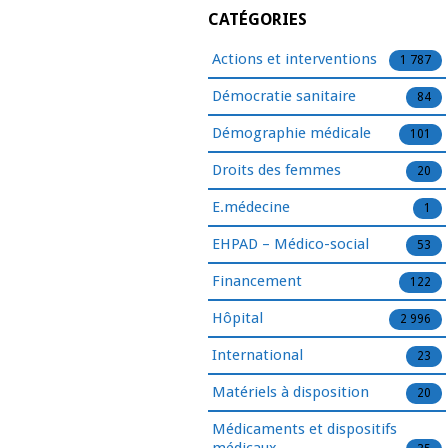
CATÉGORIES
Actions et interventions
1 787
Démocratie sanitaire
84
Démographie médicale
101
Droits des femmes
20
E.médecine
1
EHPAD – Médico-social
53
Financement
122
Hôpital
2 996
International
23
Matériels à disposition
20
Médicaments et dispositifs