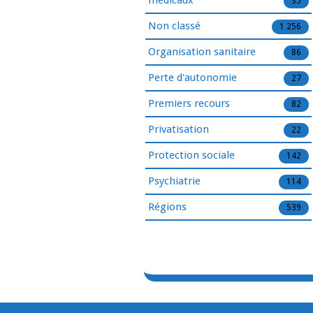
médicaux
35
Non classé
1 256
Organisation sanitaire
86
Perte d'autonomie
27
Premiers recours
82
Privatisation
22
Protection sociale
142
Psychiatrie
114
Régions
539