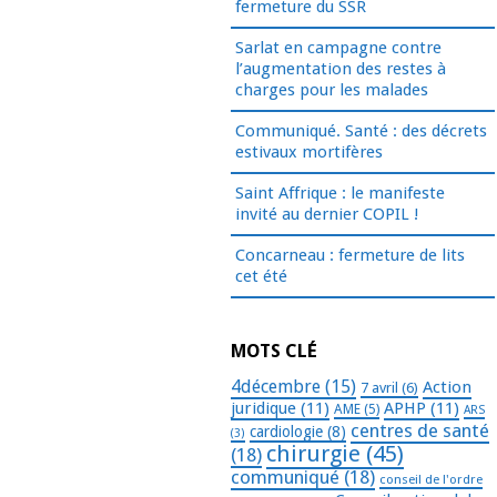
fermeture du SSR
Sarlat en campagne contre
l’augmentation des restes à
charges pour les malades
Communiqué. Santé : des décrets
estivaux mortifères
Saint Affrique : le manifeste
invité au dernier COPIL !
Concarneau : fermeture de lits
cet été
MOTS CLÉ
4décembre
(15)
Action
7 avril
(6)
juridique
(11)
APHP
(11)
AME
(5)
ARS
centres de santé
cardiologie
(8)
(3)
chirurgie
(45)
(18)
communiqué
(18)
conseil de l'ordre