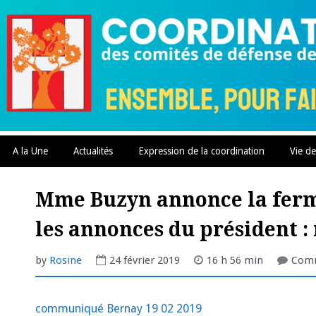
Skip
to
content
A la Une
Actualités
Expression de la coordination
Vie de
Mme Buzyn annonce la ferm
les annonces du président :
by
Rosine
24 février 2019
16 h 56 min
Comm
communiqué Bernay 19 02 2019