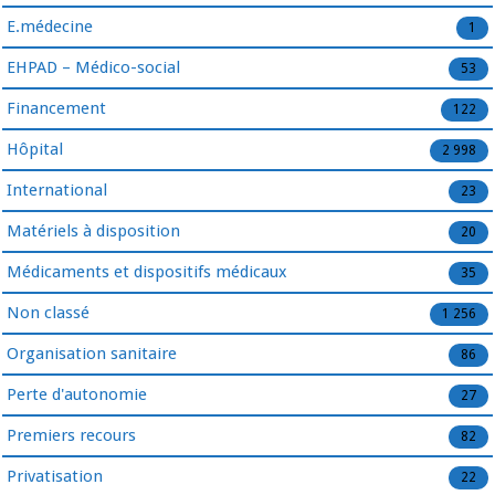
E.médecine
1
EHPAD – Médico-social
53
Financement
122
Hôpital
2 998
International
23
Matériels à disposition
20
Médicaments et dispositifs médicaux
35
Non classé
1 256
Organisation sanitaire
86
Perte d'autonomie
27
Premiers recours
82
Privatisation
22