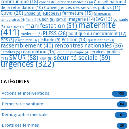
communiqué
(18)
Conseil national
conseil de l'ordre des médecins
(4)
de la refondation
(10)
Convergences des services publics
(11)
Covid
(20)
fermeture
(15)
Ehpad
(8)
europe
(8)
fermetures
imagerie
(14)
IVG
(13)
Fusion
(8)
temporaires
(4)
film
(4)
Loi santé
GHT
(3)
maternité
manifestation
(51)
(5)
Lure2023
(4)
(411)
PLFSS
(28)
politique du médicament
(12)
médecine
(5)
Pétition
(13)
PRS
(8)
pédiatrie
(9)
psychiatrie
(4)
questionnaire
(4)
rassemblement
(40)
rencontres nationales
(36)
réanimation
(15)
services publics
Retraites
(5)
Réunion publique
(4)
SMUR
(58)
sécurité sociale
(59)
(11)
SSR
(8)
urgences
(322)
CATÉGORIES
Actions et interventions
1 788
Démocratie sanitaire
84
Démographie médicale
101
Droits des femmes
20