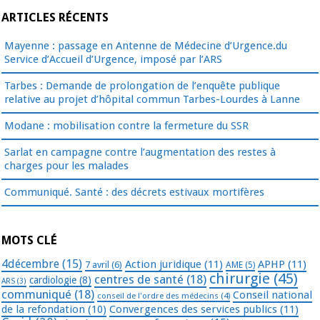
ARTICLES RÉCENTS
Mayenne : passage en Antenne de Médecine d’Urgence.du
Service d’Accueil d’Urgence, imposé par l’ARS
Tarbes : Demande de prolongation de l’enquête publique
relative au projet d’hôpital commun Tarbes-Lourdes à Lanne
Modane : mobilisation contre la fermeture du SSR
Sarlat en campagne contre l’augmentation des restes à
charges pour les malades
Communiqué. Santé : des décrets estivaux mortifères
MOTS CLÉ
4décembre
(15)
Action juridique
(11)
APHP
(11)
7 avril
(6)
AME
(5)
chirurgie
(45)
centres de santé
(18)
cardiologie
(8)
ARS
(3)
communiqué
(18)
Conseil national
conseil de l'ordre des médecins
(4)
de la refondation
(10)
Convergences des services publics
(11)