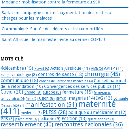
Modane : mobilisation contre la fermeture du SSR
Sarlat en campagne contre l’augmentation des restes à
charges pour les malades
Communiqué. Santé : des décrets estivaux mortifères
Saint Affrique : le manifeste invité au dernier COPIL !
MOTS CLÉ
4décembre
(15)
Action juridique
(11)
APHP
(11)
7 avril
(6)
AME
(5)
chirurgie
(45)
centres de santé
(18)
cardiologie
(8)
ARS
(3)
communiqué
(18)
Conseil national
conseil de l'ordre des médecins
(4)
de la refondation
(10)
Convergences des services publics
(11)
Covid
(20)
fermeture
(15)
Ehpad
(8)
europe
(8)
fermetures
imagerie
(14)
IVG
(13)
Fusion
(8)
temporaires
(4)
film
(4)
Loi santé
GHT
(3)
maternité
manifestation
(51)
(5)
Lure2023
(4)
(411)
PLFSS
(28)
politique du médicament
(12)
médecine
(5)
Pétition
(13)
PRS
(8)
pédiatrie
(9)
psychiatrie
(4)
questionnaire
(4)
rassemblement
(40)
rencontres nationales
(36)