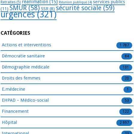
réanimation
(15)
services publics
Retraites
(5)
Réunion publique
(4)
SMUR
(58)
sécurité sociale
(59)
(11)
SSR
(8)
urgences
(321)
CATÉGORIES
Actions et interventions
1 787
Démocratie sanitaire
84
Démographie médicale
101
Droits des femmes
20
E.médecine
1
EHPAD – Médico-social
53
Financement
122
Hôpital
2 997
International
23