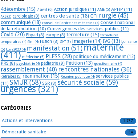
4décembre
(15)
Action juridique
(11)
APHP
(11)
7 avril
(6)
AME
(5)
chirurgie
(45)
centres de santé
(18)
cardiologie
(8)
ARS
(3)
communiqué
(18)
Conseil national
conseil de l'ordre des médecins
(4)
de la refondation
(10)
Convergences des services publics
(11)
Covid
(20)
fermeture
(15)
Ehpad
(8)
europe
(8)
fermetures
imagerie
(14)
IVG
(13)
Fusion
(8)
temporaires
(4)
film
(4)
Loi santé
GHT
(3)
maternité
manifestation
(51)
(5)
Lure2023
(4)
(411)
PLFSS
(28)
politique du médicament
(12)
médecine
(5)
Pétition
(13)
PRS
(8)
pédiatrie
(9)
psychiatrie
(4)
questionnaire
(4)
rassemblement
(40)
rencontres nationales
(36)
réanimation
(15)
services publics
Retraites
(5)
Réunion publique
(4)
SMUR
(58)
sécurité sociale
(59)
(11)
SSR
(8)
urgences
(321)
CATÉGORIES
Actions et interventions
1 787
Démocratie sanitaire
84