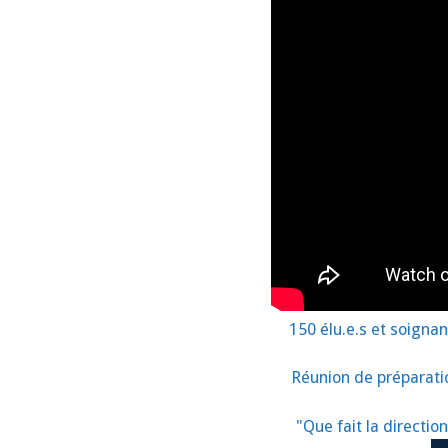
150 élu.e.s et soigna
Réunion de préparation
"Que fait la directi