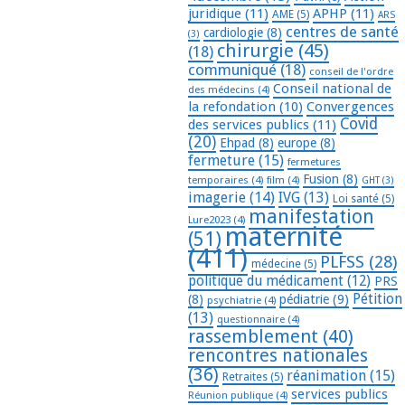
juridique
(11)
APHP
(11)
AME
(5)
ARS
centres de santé
cardiologie
(8)
(3)
chirurgie
(45)
(18)
communiqué
(18)
conseil de l'ordre
Conseil national de
des médecins
(4)
la refondation
(10)
Convergences
Covid
des services publics
(11)
(20)
Ehpad
(8)
europe
(8)
fermeture
(15)
fermetures
Fusion
(8)
temporaires
(4)
film
(4)
GHT
(3)
imagerie
(14)
IVG
(13)
Loi santé
(5)
manifestation
Lure2023
(4)
maternité
(51)
(411)
PLFSS
(28)
médecine
(5)
politique du médicament
(12)
PRS
Pétition
(8)
pédiatrie
(9)
psychiatrie
(4)
(13)
questionnaire
(4)
rassemblement
(40)
rencontres nationales
(36)
réanimation
(15)
Retraites
(5)
services publics
Réunion publique
(4)