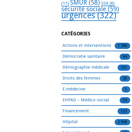
SMUR
(58)
(11)
SSR
(8)
sécurité sociale
(59)
urgences
(322)
CATÉGORIES
Actions et interventions
1 788
Démocratie sanitaire
84
Démographie médicale
101
Droits des femmes
20
E.médecine
1
EHPAD – Médico-social
53
Financement
122
Hôpital
2 998