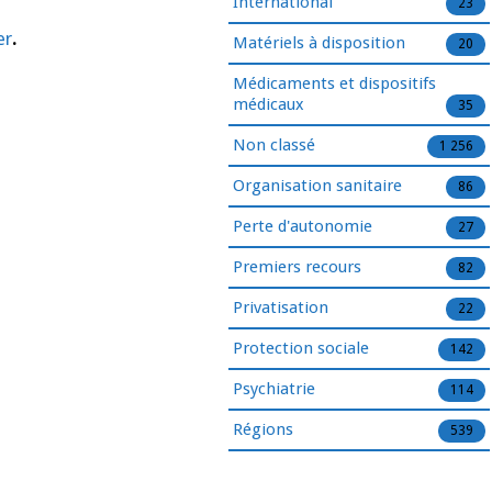
International
23
er
.
Matériels à disposition
20
Médicaments et dispositifs
médicaux
35
Non classé
1 256
Organisation sanitaire
86
Perte d'autonomie
27
Premiers recours
82
Privatisation
22
Protection sociale
142
Psychiatrie
114
Régions
539