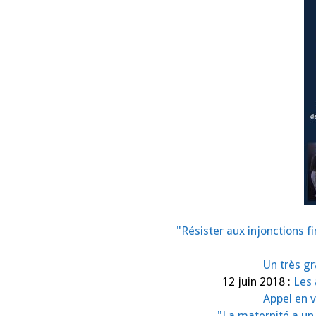
"Résister aux injonctions 
Un très g
12 juin 2018 :
Les 
Appel en 
"La maternité a un