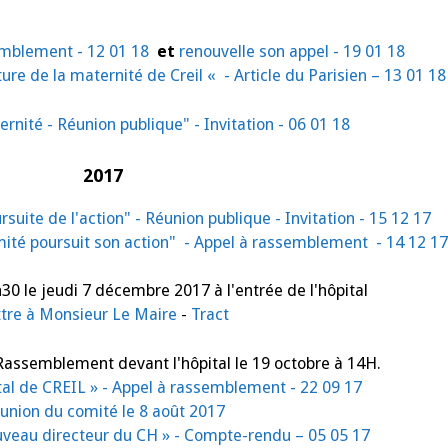
emblement - 12 01 18
et
renouvelle son appel - 19 01 18
re de la maternité de Creil « - Article du Parisien – 13 01 18
rnité - Réunion publique" - Invitation - 06 01 18
2017
suite de l'action" - Réunion publique - Invitation - 15 12 17
mité poursuit son action" - Appel à rassemblement - 14 12 1
 le jeudi 7 décembre 2017 à l'entrée de l'hôpital
ttre à Monsieur Le Maire
-
Tract
Rassemblement devant l'hôpital le 19 octobre à 14H.
pital de CREIL » - Appel à rassemblement - 22 09 17
union du comité le 8 août 2017
ouveau directeur du CH » - Compte-rendu – 05 05 17