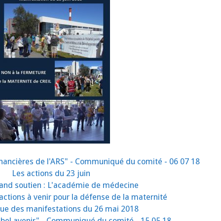
financières de l'ARS" - Communiqué du comité - 06 07 18
Les actions du 23 juin
rand soutien : L'académie de médecine
actions à venir pour la défense de la maternité
vue des manifestations du 26 mai 2018
 bel avenir" - Communiqué du comité - 15 05 18