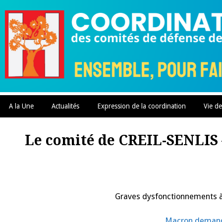
Skip
to
content
A la Une
Actualités
Expression de la coordination
Vie de
Le comité de CREIL-SENLIS 
Graves dysfonctionnements à l
Macron demande