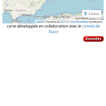
6 Échos
Leaflet
| Powered by
Esri
| ©
OpenStreetMap
contributors
carte développée en collaboration avec le
comité de
Tours
Données