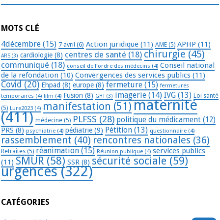
MOTS CLÉ
4décembre
(15)
Action juridique
(11)
APHP
(11)
7 avril
(6)
AME
(5)
chirurgie
(45)
centres de santé
(18)
cardiologie
(8)
ARS
(3)
communiqué
(18)
Conseil national
conseil de l'ordre des médecins
(4)
de la refondation
(10)
Convergences des services publics
(11)
Covid
(20)
fermeture
(15)
Ehpad
(8)
europe
(8)
fermetures
imagerie
(14)
IVG
(13)
Fusion
(8)
temporaires
(4)
film
(4)
Loi santé
GHT
(3)
maternité
manifestation
(51)
(5)
Lure2023
(4)
(411)
PLFSS
(28)
politique du médicament
(12)
médecine
(5)
Pétition
(13)
PRS
(8)
pédiatrie
(9)
psychiatrie
(4)
questionnaire
(4)
rassemblement
(40)
rencontres nationales
(36)
réanimation
(15)
services publics
Retraites
(5)
Réunion publique
(4)
SMUR
(58)
sécurité sociale
(59)
(11)
SSR
(8)
urgences
(322)
CATÉGORIES