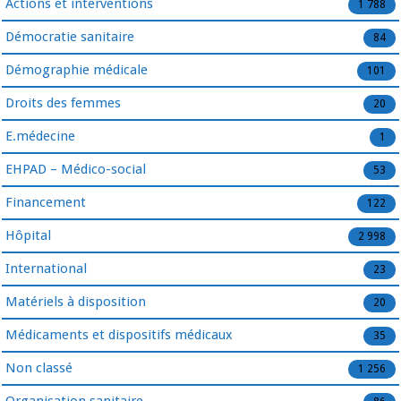
Actions et interventions
1 788
Démocratie sanitaire
84
Démographie médicale
101
Droits des femmes
20
E.médecine
1
EHPAD – Médico-social
53
Financement
122
Hôpital
2 998
International
23
Matériels à disposition
20
Médicaments et dispositifs médicaux
35
Non classé
1 256
Organisation sanitaire