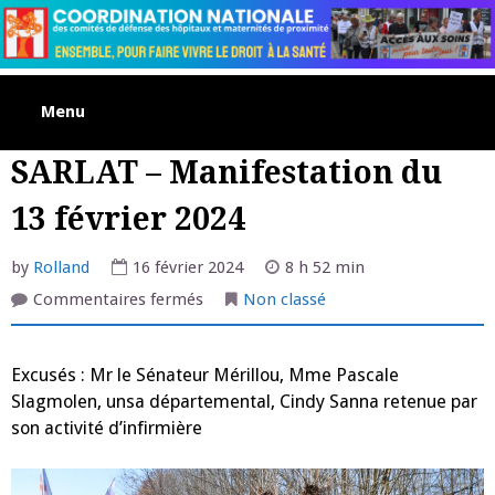
Skip
to
content
Menu
SARLAT – Manifestation du
13 février 2024
by
Rolland
16 février 2024
8 h 52 min
sur
Commentaires fermés
Non classé
SARLAT
–
Manifestation
du
Excusés : Mr le Sénateur Mérillou, Mme Pascale
13
février
Slagmolen, unsa départemental, Cindy Sanna retenue par
2024
son activité d’infirmière