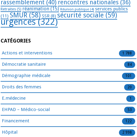
rassemblement
(40)
rencontres nationales
(36)
réanimation
(15)
services publics
Retraites
(5)
Réunion publique
(4)
SMUR
(58)
sécurité sociale
(59)
(11)
SSR
(8)
urgences
(322)
CATÉGORIES
Actions et interventions
1 788
Démocratie sanitaire
84
Démographie médicale
101
Droits des femmes
20
E.médecine
1
EHPAD – Médico-social
53
Financement
122
Hôpital
2 998