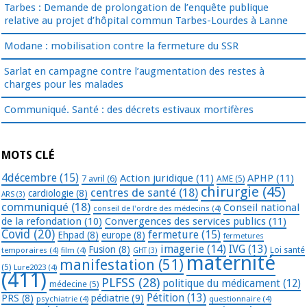
Tarbes : Demande de prolongation de l’enquête publique
relative au projet d’hôpital commun Tarbes-Lourdes à Lanne
Modane : mobilisation contre la fermeture du SSR
Sarlat en campagne contre l’augmentation des restes à
charges pour les malades
Communiqué. Santé : des décrets estivaux mortifères
MOTS CLÉ
4décembre
(15)
Action juridique
(11)
APHP
(11)
7 avril
(6)
AME
(5)
chirurgie
(45)
centres de santé
(18)
cardiologie
(8)
ARS
(3)
communiqué
(18)
Conseil national
conseil de l'ordre des médecins
(4)
de la refondation
(10)
Convergences des services publics
(11)
Covid
(20)
fermeture
(15)
Ehpad
(8)
europe
(8)
fermetures
imagerie
(14)
IVG
(13)
Fusion
(8)
temporaires
(4)
film
(4)
Loi santé
GHT
(3)
maternité
manifestation
(51)
(5)
Lure2023
(4)
(411)
PLFSS
(28)
politique du médicament
(12)
médecine
(5)
Pétition
(13)
PRS
(8)
pédiatrie
(9)
psychiatrie
(4)
questionnaire
(4)