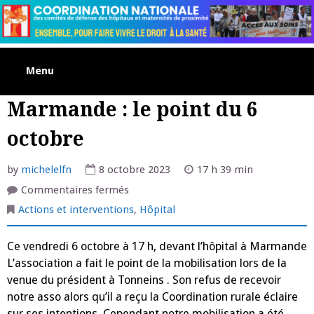
Skip
to
content
Menu
Marmande : le point du 6
octobre
by
michelelfn
8 octobre 2023
17 h 39 min
sur
Commentaires fermés
Marmande
:
Actions et interventions
,
Hôpital
le
point
du
Ce vendredi 6 octobre à 17 h, devant l’hôpital à Marmande
6
octobre
L’association a fait le point de la mobilisation lors de la
venue du président à Tonneins . Son refus de recevoir
notre asso alors qu’il a reçu la Coordination rurale éclaire
sur ses intentions. Cependant notre mobilisation a été