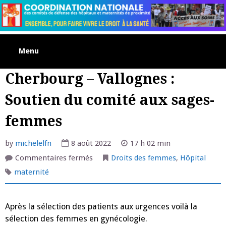
Skip
to
content
Menu
Cherbourg – Vallognes :
Soutien du comité aux sages-
femmes
by
michelelfn
8 août 2022
17 h 02 min
sur
Commentaires fermés
Droits des femmes
,
Hôpital
Cherbourg
–
maternité
Vallognes
:
Soutien
du
Après la sélection des patients aux urgences voilà la
comité
aux
sélection des femmes en gynécologie.
sages-