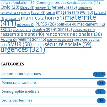
de la refondation
(10)
Convergences des services publics
(11)
Covid
(20)
fermeture
(15)
Ehpad
(8)
europe
(8)
fermetures
imagerie
(14)
IVG
(13)
Fusion
(8)
temporaires
(4)
film
(4)
Loi santé
GHT
(3)
maternité
manifestation
(51)
(5)
Lure2023
(4)
(411)
PLFSS
(28)
politique du médicament
(12)
médecine
(5)
Pétition
(13)
PRS
(8)
pédiatrie
(9)
psychiatrie
(4)
questionnaire
(4)
rassemblement
(40)
rencontres nationales
(36)
réanimation
(15)
services publics
Retraites
(5)
Réunion publique
(4)
SMUR
(58)
sécurité sociale
(59)
(11)
SSR
(8)
urgences
(321)
CATÉGORIES
Actions et interventions
1 787
Démocratie sanitaire
84
Démographie médicale
101
Droits des femmes
20