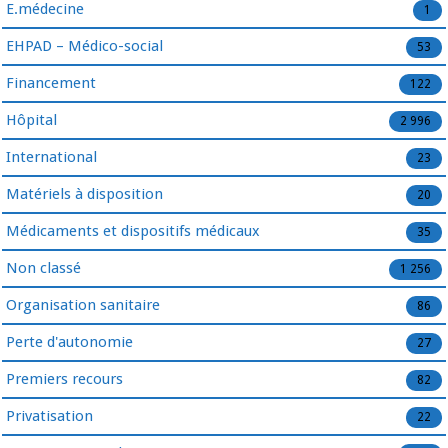
E.médecine
1
EHPAD – Médico-social
53
Financement
122
Hôpital
2 996
International
23
Matériels à disposition
20
Médicaments et dispositifs médicaux
35
Non classé
1 256
Organisation sanitaire
86
Perte d'autonomie
27
Premiers recours
82
Privatisation
22