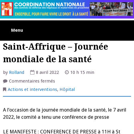
Skip
to
content
Menu
Saint-Affrique – Journée
mondiale de la santé
by
Rolland
8 avril 2022
10 h 15 min
sur
Commentaires fermés
Saint-
Affrique
Actions et interventions
,
Hôpital
–
Journée
mondiale
de
A l’occasion de la journée mondiale de la santé, le 7 avril
la
santé
2022, le comité a tenu une conférence de presse
LE MANIFESTE : CONFERENCE DE PRESSE à 11H à St