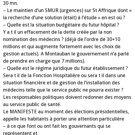
30 mn.
– Le
maintien d’un SMUR (urgences) sur St Affrique
dont «
la recherche d’une
solution
(était) à l’étude
» en est où
?
– Quelle est la
situation budgétaire du futur hôpital
?
Y a t il un
effacement de la dette créée par la non
nomination des médecins
?
(déjà de l’ordre de 30+10
millions et qui augmente fortement avec les choix de
gestion
actuels). A Montauban le gouvernement n’a parlé
de prendre en charge que 7 millions).
– Quelle est le
régime juridique du futur établissement
?
Sera t il de la Fonction
Hospitalière ou sera t il dans une
situation financière et de gestion de l’installation des
médecins telle que le service public ne pourra exister ?
Les responsables politiques
doivent
redonner des moyens
au service public de santé.
Le MANIFESTE
au moment des élections présidentielles
,
appelle les habitants à porter une attention
particulière
– à ce que font ou ont fait les gouvernants qui se
représentent et