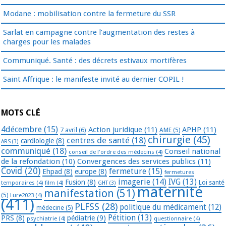
Modane : mobilisation contre la fermeture du SSR
Sarlat en campagne contre l’augmentation des restes à
charges pour les malades
Communiqué. Santé : des décrets estivaux mortifères
Saint Affrique : le manifeste invité au dernier COPIL !
MOTS CLÉ
4décembre
(15)
Action juridique
(11)
APHP
(11)
7 avril
(6)
AME
(5)
chirurgie
(45)
centres de santé
(18)
cardiologie
(8)
ARS
(3)
communiqué
(18)
Conseil national
conseil de l'ordre des médecins
(4)
de la refondation
(10)
Convergences des services publics
(11)
Covid
(20)
fermeture
(15)
Ehpad
(8)
europe
(8)
fermetures
imagerie
(14)
IVG
(13)
Fusion
(8)
temporaires
(4)
film
(4)
Loi santé
GHT
(3)
maternité
manifestation
(51)
(5)
Lure2023
(4)
(411)
PLFSS
(28)
politique du médicament
(12)
médecine
(5)
Pétition
(13)
PRS
(8)
pédiatrie
(9)
psychiatrie
(4)
questionnaire
(4)