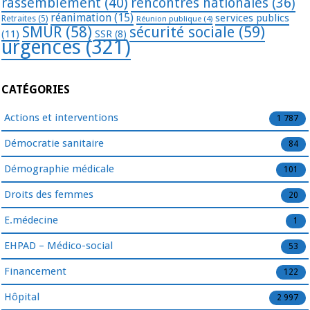
rassemblement
(40)
rencontres nationales
(36)
réanimation
(15)
services publics
Retraites
(5)
Réunion publique
(4)
SMUR
(58)
sécurité sociale
(59)
(11)
SSR
(8)
urgences
(321)
CATÉGORIES
Actions et interventions
1 787
Démocratie sanitaire
84
Démographie médicale
101
Droits des femmes
20
E.médecine
1
EHPAD – Médico-social
53
Financement
122
Hôpital
2 997