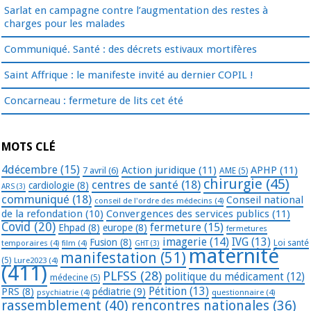
Sarlat en campagne contre l’augmentation des restes à
charges pour les malades
Communiqué. Santé : des décrets estivaux mortifères
Saint Affrique : le manifeste invité au dernier COPIL !
Concarneau : fermeture de lits cet été
MOTS CLÉ
4décembre
(15)
Action juridique
(11)
APHP
(11)
7 avril
(6)
AME
(5)
chirurgie
(45)
centres de santé
(18)
cardiologie
(8)
ARS
(3)
communiqué
(18)
Conseil national
conseil de l'ordre des médecins
(4)
de la refondation
(10)
Convergences des services publics
(11)
Covid
(20)
fermeture
(15)
Ehpad
(8)
europe
(8)
fermetures
imagerie
(14)
IVG
(13)
Fusion
(8)
temporaires
(4)
film
(4)
Loi santé
GHT
(3)
maternité
manifestation
(51)
(5)
Lure2023
(4)
(411)
PLFSS
(28)
politique du médicament
(12)
médecine
(5)
Pétition
(13)
PRS
(8)
pédiatrie
(9)
psychiatrie
(4)
questionnaire
(4)
rassemblement
(40)
rencontres nationales
(36)