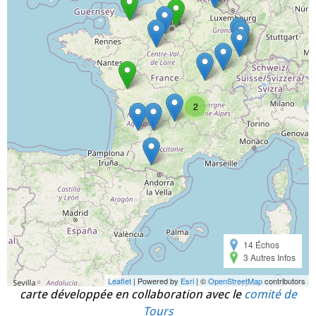
2
14 Échos
3 Autres Infos
Leaflet
| Powered by
Esri
| ©
OpenStreetMap
contributors
carte développée en collaboration avec le
comité de
Tours