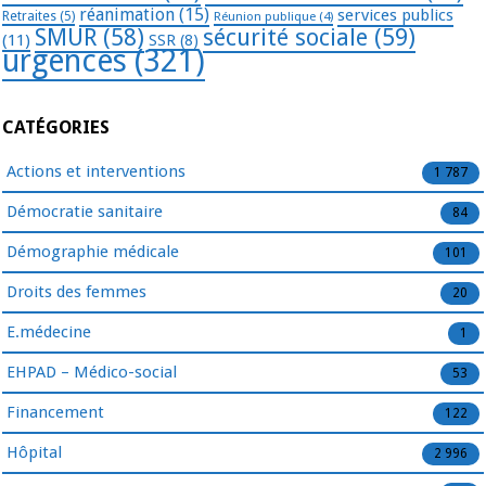
réanimation
(15)
services publics
Retraites
(5)
Réunion publique
(4)
SMUR
(58)
sécurité sociale
(59)
(11)
SSR
(8)
urgences
(321)
CATÉGORIES
Actions et interventions
1 787
Démocratie sanitaire
84
Démographie médicale
101
Droits des femmes
20
E.médecine
1
EHPAD – Médico-social
53
Financement
122
Hôpital
2 996