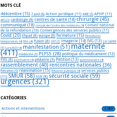
MOTS CLÉ
4décembre
(15)
Action juridique
(11)
APHP
(11)
7 avril
(6)
AME
(5)
chirurgie
(45)
centres de santé
(18)
cardiologie
(8)
ARS
(3)
communiqué
(18)
Conseil national
conseil de l'ordre des médecins
(4)
de la refondation
(10)
Convergences des services publics
(11)
Covid
(20)
fermeture
(15)
Ehpad
(8)
europe
(8)
fermetures
imagerie
(14)
IVG
(13)
Fusion
(8)
temporaires
(4)
film
(4)
Loi santé
GHT
(3)
maternité
manifestation
(51)
(5)
Lure2023
(4)
(411)
PLFSS
(28)
politique du médicament
(12)
médecine
(5)
Pétition
(13)
PRS
(8)
pédiatrie
(9)
psychiatrie
(4)
questionnaire
(4)
rassemblement
(40)
rencontres nationales
(36)
réanimation
(15)
services publics
Retraites
(5)
Réunion publique
(4)
SMUR
(58)
sécurité sociale
(59)
(11)
SSR
(8)
urgences
(321)
CATÉGORIES
Actions et interventions
1 787