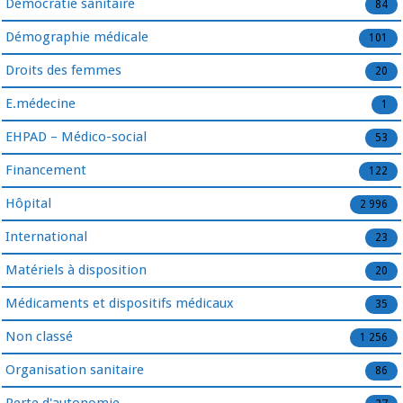
Démocratie sanitaire
84
Démographie médicale
101
Droits des femmes
20
E.médecine
1
EHPAD – Médico-social
53
Financement
122
Hôpital
2 996
International
23
Matériels à disposition
20
Médicaments et dispositifs médicaux
35
Non classé
1 256
Organisation sanitaire
86
Perte d'autonomie