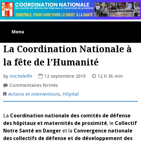
Skip
to
content
Menu
La Coordination Nationale à
la fête de l’Humanité
by
michelelfn
12 septembre 2019
12 h 36 min
sur
Commentaires fermés
La
Coordination
Actions et interventions
,
Hôpital
Nationale
à
la
fête
La
Coordination nationale des comités de défense
de
l’Humanité
des hôpitaux et maternités de proximité
, le
Collectif
Notre Santé en Danger
et la
Convergence nationale
des collectifs de défense et de développement des