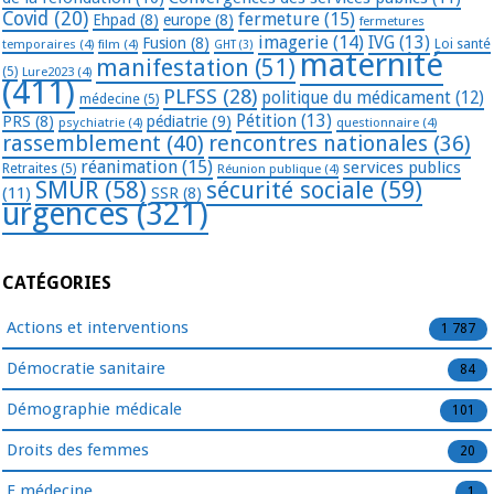
Covid
(20)
fermeture
(15)
Ehpad
(8)
europe
(8)
fermetures
imagerie
(14)
IVG
(13)
Fusion
(8)
temporaires
(4)
film
(4)
Loi santé
GHT
(3)
maternité
manifestation
(51)
(5)
Lure2023
(4)
(411)
PLFSS
(28)
politique du médicament
(12)
médecine
(5)
Pétition
(13)
PRS
(8)
pédiatrie
(9)
psychiatrie
(4)
questionnaire
(4)
rassemblement
(40)
rencontres nationales
(36)
réanimation
(15)
services publics
Retraites
(5)
Réunion publique
(4)
SMUR
(58)
sécurité sociale
(59)
(11)
SSR
(8)
urgences
(321)
CATÉGORIES
Actions et interventions
1 787
Démocratie sanitaire
84
Démographie médicale
101
Droits des femmes
20
E.médecine
1