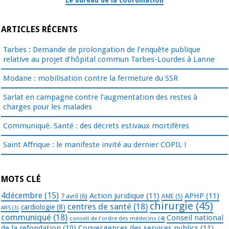
Le bureau de la coordination
ARTICLES RÉCENTS
Tarbes : Demande de prolongation de l’enquête publique
relative au projet d’hôpital commun Tarbes-Lourdes à Lanne
Modane : mobilisation contre la fermeture du SSR
Sarlat en campagne contre l’augmentation des restes à
charges pour les malades
Communiqué. Santé : des décrets estivaux mortifères
Saint Affrique : le manifeste invité au dernier COPIL !
MOTS CLÉ
4décembre
(15)
Action juridique
(11)
APHP
(11)
7 avril
(6)
AME
(5)
chirurgie
(45)
centres de santé
(18)
cardiologie
(8)
ARS
(3)
communiqué
(18)
Conseil national
conseil de l'ordre des médecins
(4)
de la refondation
(10)
Convergences des services publics
(11)