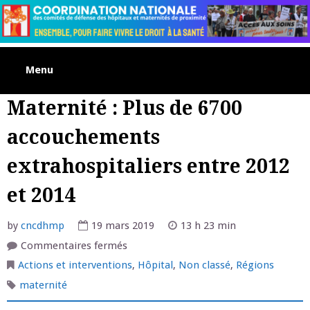
Skip
to
content
Menu
Maternité : Plus de 6700
accouchements
extrahospitaliers entre 2012
et 2014
by
cncdhmp
19 mars 2019
13 h 23 min
sur
Commentaires fermés
Maternité
:
Actions et interventions
,
Hôpital
,
Non classé
,
Régions
Plus
de
maternité
6700
accouchements