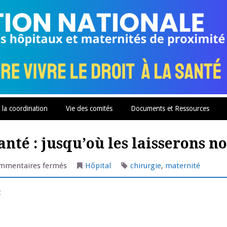
 la coordination
Vie des comités
Documents et Ressources
anté : jusqu’où les laisserons no
sur
mmentaires fermés
Hôpital
chirurgie
,
maternité
Casse
du
service
:
public
de
santé
:
jusqu’où