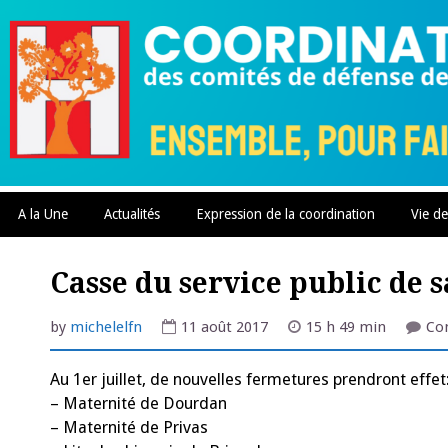
Skip
to
content
A la Une
Actualités
Expression de la coordination
Vie de
Casse du service public de s
by
michelelfn
11 août 2017
15 h 49 min
Co
Au 1er juillet, de nouvelles fermetures prendront effet
– Maternité de Dourdan
– Maternité de Privas