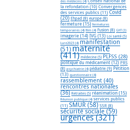
Conseil national de
des médecins
(4)
la refondation
(10)
Convergences
Covid
des services publics
(11)
(20)
Ehpad
(8)
europe
(8)
fermeture
(15)
fermetures
Fusion
(8)
temporaires
(4)
film
(4)
GHT
(3)
imagerie
(14)
IVG
(13)
Loi santé
(5)
manifestation
Lure2023
(4)
maternité
(51)
(411)
PLFSS
(28)
médecine
(5)
politique du médicament
(12)
PRS
Pétition
(8)
pédiatrie
(9)
psychiatrie
(4)
(13)
questionnaire
(4)
rassemblement
(40)
rencontres nationales
(36)
réanimation
(15)
Retraites
(5)
services publics
Réunion publique
(4)
SMUR
(58)
(11)
SSR
(8)
sécurité sociale
(59)
urgences
(321)