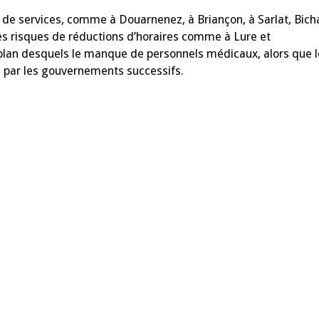
les
laisserons
s de services, comme à Douarnenez, à Briançon, à Sarlat, Bich
nous
aller
s risques de réductions d’horaires comme à Lure et
?
 plan desquels le manque de personnels médicaux, alors que 
se par les gouvernements successifs.