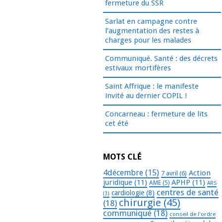
fermeture du SSR
Sarlat en campagne contre
l’augmentation des restes à
charges pour les malades
Communiqué. Santé : des décrets
estivaux mortifères
Saint Affrique : le manifeste
invité au dernier COPIL !
Concarneau : fermeture de lits
cet été
MOTS CLÉ
4décembre
(15)
Action
7 avril
(6)
juridique
(11)
APHP
(11)
AME
(5)
ARS
centres de santé
cardiologie
(8)
(3)
chirurgie
(45)
(18)
communiqué
(18)
conseil de l'ordre