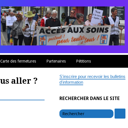
Carte des fermetures
Partenaires
Pétitions
S'inscrire pour recevoir les bulletins
us aller ?
d'information
RECHERCHER DANS LE SITE
chercher
c