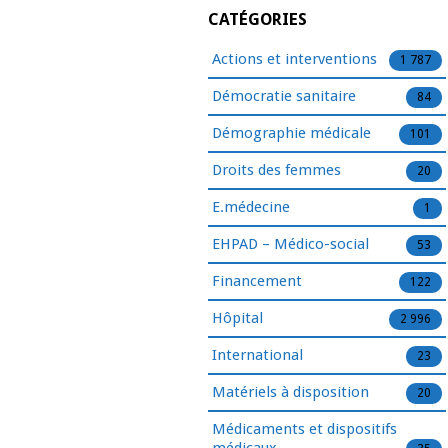
CATÉGORIES
Actions et interventions
1 787
Démocratie sanitaire
84
Démographie médicale
101
Droits des femmes
20
E.médecine
1
EHPAD – Médico-social
53
Financement
122
Hôpital
2 996
International
23
Matériels à disposition
20
Médicaments et dispositifs