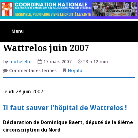
Skip
to
content
Menu
Wattrelos juin 2007
by
michelelfn
17 mars 2007
23 h 12 min
sur
Commentaires fermés
Hôpital
Wattrelos
juin
2007
Jeudi 28 juin 2007
Il faut sauver l’hôpital de Wattrelos !
Déclaration de Dominique Baert, député de la 8ième
circonscription du Nord