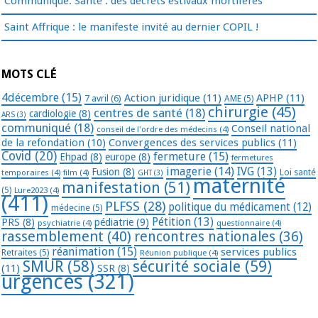
Communiqué. Santé : des décrets estivaux mortifères
Saint Affrique : le manifeste invité au dernier COPIL !
MOTS CLÉ
4décembre
(15)
Action juridique
(11)
APHP
(11)
7 avril
(6)
AME
(5)
chirurgie
(45)
centres de santé
(18)
cardiologie
(8)
ARS
(3)
communiqué
(18)
Conseil national
conseil de l'ordre des médecins
(4)
de la refondation
(10)
Convergences des services publics
(11)
Covid
(20)
fermeture
(15)
Ehpad
(8)
europe
(8)
fermetures
imagerie
(14)
IVG
(13)
Fusion
(8)
temporaires
(4)
film
(4)
Loi santé
GHT
(3)
maternité
manifestation
(51)
(5)
Lure2023
(4)
(411)
PLFSS
(28)
politique du médicament
(12)
médecine
(5)
Pétition
(13)
PRS
(8)
pédiatrie
(9)
psychiatrie
(4)
questionnaire
(4)
rassemblement
(40)
rencontres nationales
(36)
réanimation
(15)
services publics
Retraites
(5)
Réunion publique
(4)
SMUR
(58)
sécurité sociale
(59)
(11)
SSR
(8)
urgences
(321)