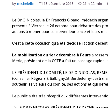
by
michelelfn
13 décembre 2018
21 h 22 min
Le Dr O.Nicolas, le Dr François Gibaud, médecin urgen
présents à Vierzon le 26 octobre pour débattre des pr
actions à mener pour conserver leur place et leurs mis
C’est à cette occasion qu’a été décidée l’action décent
La mobilisation du 1er décembre à Feurs
a rassemb
Merle, président de la CCFE a fait un passage rapide, s
LE PRÉSIDENT DU COMITÉ, LE DR O.NICOLAS, REMERC
(conseiller Régional), Balbigny,St Barthélémy-Lestra, 
soutenir les valeurs du comité, ses actions et qui défe
Le public a été très réceptif aux différentes interventi
–> LE DR O.NICOLAS PRÉSIDENT DU CDSCHF: a rappelé la