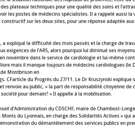
des plateaux techniques pour une qualité des soins et l’attra
oir les postes de médecins spécialistes. Il a rappelé aussi la 
 constructif sur les deux sites, pour une réponse adaptée au
xpliqué la difficulté des mois passés et la charge de travai
x exigences de l’ARS, alors pourquoi lui diminué ses moyens et
en novembre dans le service de cardiologie et lui-même cont
éliore mais il manque toujours de médecins cardiologues (le 
t de Montbrison en
ongs. CFarticle du Progrès du 27/11. Le Dr Kruszynski explique 
et renvoie au public, « la part de responsabilité citoyenne de 
société pour demain? » Il appelle à la mobilisation.
eil d’Administration du CDSCHF, maire de Chambost-Longe
nts du Lyonnais, en charge des Solidarités Actives » qui a 
a démonstration du démantèlement des services publics en pre