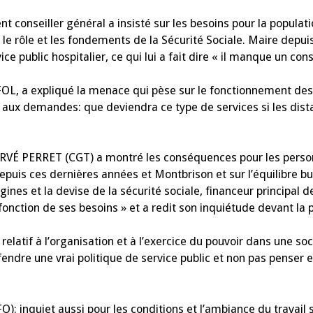
eiller général a insisté sur les besoins pour la populati
 le rôle et les fondements de la Sécurité Sociale. Maire depuis
ce public hospitalier, ce qui lui a fait dire « il manque un cons
 a expliqué la menace qui pèse sur le fonctionnement des
e aux demandes: que deviendra ce type de services si les dist
 PERRET (CGT) a montré les conséquences pour les person
é depuis ces dernières années et Montbrison et sur l’équilibre 
rigines et la devise de la sécurité sociale, financeur principal 
nction de ses besoins » et a redit son inquiétude devant la p
 relatif à l’organisation et à l’exercice du pouvoir dans une so
ndre une vrai politique de service public et non pas penser et
iet aussi pour les conditions et l’ambiance du travail su