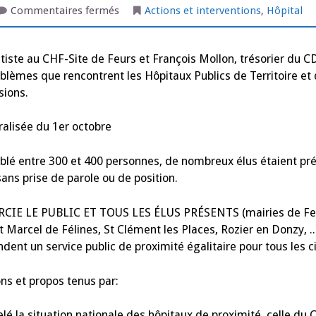
sur
Commentaires fermés
Actions et interventions
,
Hôpital
Feurs
le
1er
décembre
tiste au CHF-Site de Feurs et François Mollon, trésorier du 
oblèmes que rencontrent les Hôpitaux Publics de Territoire et
sions.
ralisée du 1er octobre
lé entre 300 et 400 personnes, de nombreux élus étaient pré
ans prise de parole ou de position.
IE LE PUBLIC ET TOUS LES ÉLUS PRÉSENTS (mairies de Feu
St Marcel de Félines, St Clément les Places, Rozier en Donzy,
ndent un service public de proximité égalitaire pour tous les c
ons et propos tenus par:
 situation nationale des hôpitaux de proximité, celle du CHF