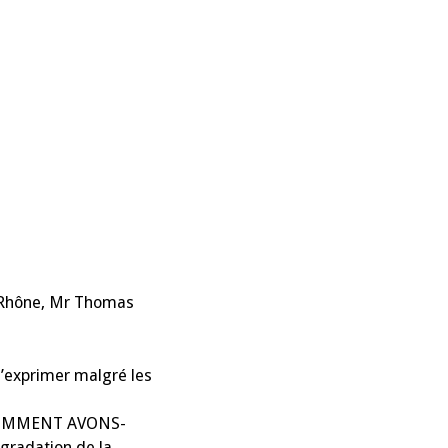
u Rhône, Mr Thomas
exprimer malgré les
 « COMMENT AVONS-
gradation de la