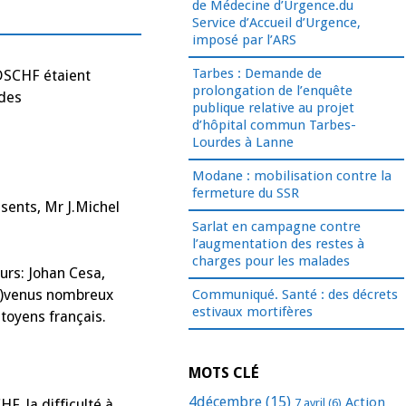
de Médecine d’Urgence.du
Service d’Accueil d’Urgence,
imposé par l’ARS
Tarbes : Demande de
CDSCHF étaient
prolongation de l’enquête
 des
publique relative au projet
d’hôpital commun Tarbes-
Lourdes à Lanne
Modane : mobilisation contre la
fermeture du SSR
sents, Mr J.Michel
Sarlat en campagne contre
l’augmentation des restes à
charges pour les malades
rs: Johan Cesa,
 ..)venus nombreux
Communiqué. Santé : des décrets
estivaux mortifères
itoyens français.
MOTS CLÉ
4décembre
(15)
Action
7 avril
(6)
, la difficulté à