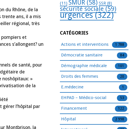
SMUR
(58)
(11)
SSR
(8)
sécurité sociale
(59)
on du Rhône, de la
urgences
(322)
 trente ans, il a mis
eiller régional, très
CATÉGORIES
 pompiers et
ances s’allongent? un
Actions et interventions
1 788
Démocratie sanitaire
84
nels de santé, pour
Démographie médicale
101
budgétaire de
Droits des femmes
20
de noshôpitaux: »
rivatisation de la
E.médecine
1
EHPAD – Médico-social
53
ciété
 gérer l’hôpital par
Financement
122
Hôpital
2 998
r Montbrison, la