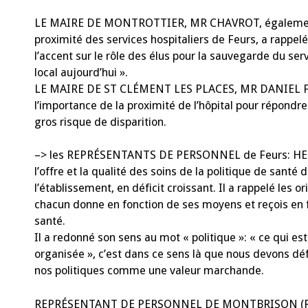
LE MAIRE DE MONTROTTIER, MR CHAVROT, également cons
proximité des services hospitaliers de Feurs, a rappelé
l’accent sur le rôle des élus pour la sauvegarde du servi
local aujourd’hui ».
LE MAIRE DE ST CLÉMENT LES PLACES, MR DANIEL FOL,
l’importance de la proximité de l’hôpital pour répondr
gros risque de disparition.
–> les REPRÉSENTANTS DE PERSONNEL de Feurs: HERVÉ
l’offre et la qualité des soins de la politique de sant
l’établissement, en déficit croissant. Il a rappelé les o
chacun donne en fonction de ses moyens et reçois en fo
santé.
Il a redonné son sens au mot « politique »: « ce qui est
organisée », c’est dans ce sens là que nous devons défe
nos politiques comme une valeur marchande.
REPRÉSENTANT DE PERSONNEL DE MONTBRISON (FO): inqu