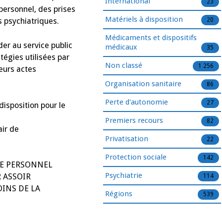
International
23
 personnel, des prises
Matériels à disposition
 psychiatriques.
20
Médicaments et dispositifs
er au service public
médicaux
35
tégies utilisées par
Non classé
1 256
eurs actes
Organisation sanitaire
86
Perte d'autonomie
27
position pour le
Premiers recours
82
air de
Privatisation
22
Protection sociale
142
DE PERSONNEL
Psychiatrie
 ASSOIR
114
OINS DE LA
Régions
539