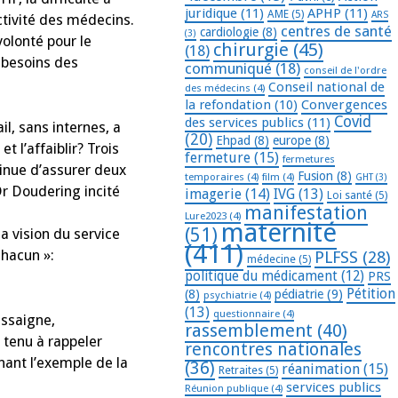
juridique
(11)
APHP
(11)
AME
(5)
ARS
ctivité des médecins.
centres de santé
cardiologie
(8)
(3)
volonté pour le
chirurgie
(45)
(18)
x besoins des
communiqué
(18)
conseil de l'ordre
Conseil national de
des médecins
(4)
la refondation
(10)
Convergences
Covid
des services publics
(11)
l, sans internes, a
(20)
Ehpad
(8)
europe
(8)
 l’affaiblir? Trois
fermeture
(15)
fermetures
inue d’assurer deux
Fusion
(8)
temporaires
(4)
film
(4)
GHT
(3)
Dr Doudering incité
imagerie
(14)
IVG
(13)
Loi santé
(5)
manifestation
Lure2023
(4)
maternité
(51)
sa vision du service
(411)
chacun »:
PLFSS
(28)
médecine
(5)
politique du médicament
(12)
PRS
Pétition
(8)
pédiatrie
(9)
psychiatrie
(4)
(13)
questionnaire
(4)
ssaigne,
rassemblement
(40)
tenu à rappeler
rencontres nationales
nant l’exemple de la
(36)
réanimation
(15)
Retraites
(5)
services publics
Réunion publique
(4)