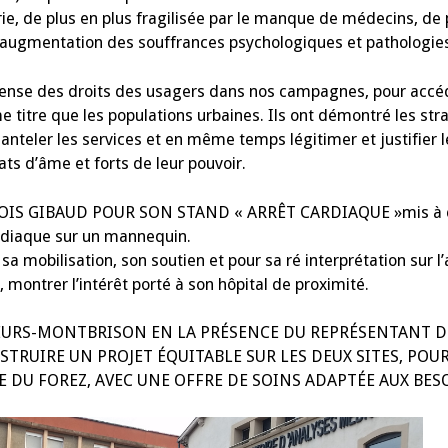
atrie, de plus en plus fragilisée par le manque de médecins, de
e augmentation des souffrances psychologiques et pathologies
éfense des droits des usagers dans nos campagnes, pour accéd
 titre que les populations urbaines. Ils ont démontré les stra
nteler les services et en même temps légitimer et justifier l
ats d’âme et forts de leur pouvoir.
S GIBAUD POUR SON STAND « ARRÊT CARDIAQUE »mis à dis
ardiaque sur un mannequin.
a mobilisation, son soutien et pour sa ré interprétation sur l’
 montrer l’intérêt porté à son hôpital de proximité.
FEURS-MONTBRISON EN LA PRÉSENCE DU REPRÉSENTANT 
RUIRE UN PROJET ÉQUITABLE SUR LES DEUX SITES, POUR
 DU FOREZ, AVEC UNE OFFRE DE SOINS ADAPTÉE AUX BES