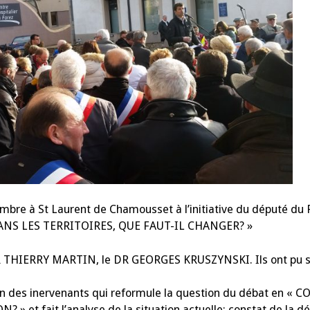
vembre à St Laurent de Chamousset à l’initiative du député d
DANS LES TERRITOIRES, QUE FAUT-IL CHANGER? »
THIERRY MARTIN, le DR GEORGES KRUSZYNSKI. Ils ont pu s’
tion des inervenants qui reformule la question du débat en
t fait l’analyse de la situation actuelle: constat de la dé